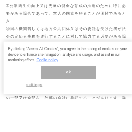
➂公衆衛生の向上又は児童の健全な育成の推進のために特に必
要がある場合であって、本人の同意を得ることが困難であると
き
④国の機関若しくは地方公共団体又はその委託を受けた者が法
令の定める事務を遂行することに対して協力する必要がある場
合であって、本人の同意を得ることによって当該事務の遂行に
By clicking “Accept All Cookies”, you agree to the storing of cookies on your
支障を及ぼすおそれがあるとき
device to enhance site navigation, analyze site usage, and assist in our
marketing efforts.
Coolie policy
ok
４．個人情報の委託
settings
当社は、利用目的の達成に必要な範囲で、個人情報の取り扱い
の一部又は全部を、外部の会社に委託することがあります。委
託する際は、個人情報の漏えい等の防止のため、必要な安全管
理措置を実施している委託先を評価選定し、契約により安全管
理措置の実施を担保いたします。