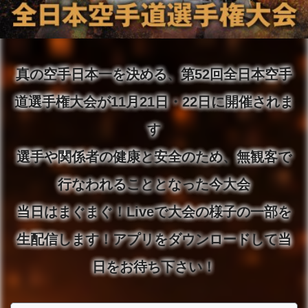
真の空手日本一を決める、第52回全日本空手
道選手権大会が11月21日・22日に開催されま
す
選手や関係者の健康と安全のため、無観客で
行なわれることとなった今大会
当日はまぐまぐ！Liveで大会の様子の一部を
生配信します！アプリをダウンロードして当
日をお待ち下さい！