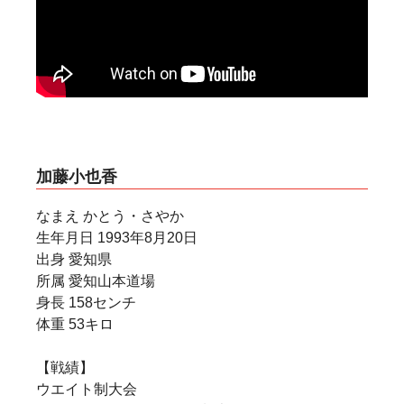
2013年 第5回カラテワールドカップ 中量級 準
優勝
2017年 第6回世界ウエイト制 軽重量級 3位
世界大会
2011年 第10回世界大会 日本代表
2015年 第11回世界大会 日本代表
2019年 第12回世界大会 3位
加藤小也香
なまえ かとう・さやか
生年月日 1993年8月20日
出身 愛知県
所属 愛知山本道場
身長 158センチ
体重 53キロ
【戦績】
ウエイト制大会