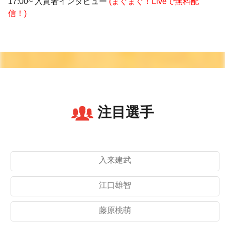
17:00~ 入賞者インタビュー
(まぐまぐ！Liveで無料配
信！)
注目選手
入来建武
江口雄智
藤原桃萌