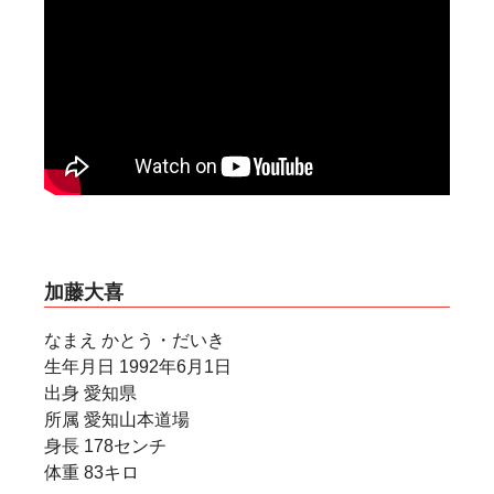
2010年 第42回全日本大会 7位
2012年 第44回全日本大会 準優勝
2014年 第46回全日本大会 試割賞
2018年 第50回全日本大会 5位
カラテワールドカップ
2009年 第4回カラテワールドカップ 中量級 4
位
2013年 第5回カラテワールドカップ 中量級 3
位
2017年 第6回全世界ウエイト制大会 軽重量級
日本代表
加藤大喜
世界大会
2011年 第10回世界大会 日本代表
なまえ かとう・だいき
2015年 第11回世界大会 5位
生年月日 1992年6月1日
2019年 第12回世界大会 日本代表
出身 愛知県
所属 愛知山本道場
身長 178センチ
体重 83キロ