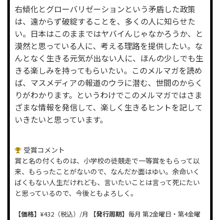
右傾化とグローバリゼーションという矛盾した政策
は、遠からず破綻することを、多くの人に知らせた
い。日本はこのままではヤバイんじゃなかろうか、と
漠然と思っている人に、考える理路を提供したい。な
んとなく生きる元気が出ない人に、ほんの少しでも生
きる楽しみを持ってもらいたい。このメルマガを読め
ば、マスメディアの報道のウラに潜む、世間のからく
りがわかります。というわけでこのメルマガではさま
ざまな情報を発信して、楽しく生きるヒントを記して
いきたいと思っています。
受賞コメント
賞と名の付くものは、小学校の徒競走で一等賞をもらって以
来、もらったことがないので、なんだか面はゆい。余命いく
ばくもない人生だけれども、言いたいことは言って死にたい
と思っているので、今後ともよろしく。
【価格】
¥432（税込）/月
【発行周期】
毎月 第2金曜日・第4金曜