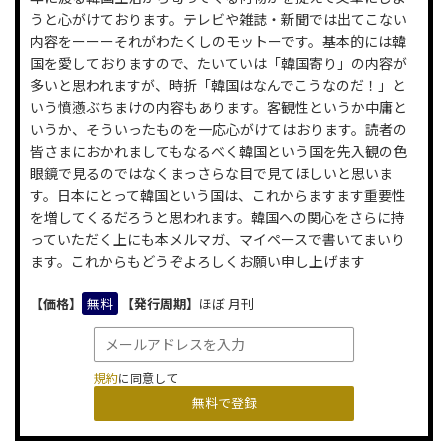
うと心がけております。テレビや雑誌・新聞では出てこない
内容をーーーそれがわたくしのモットーです。基本的には韓
国を愛しておりますので、たいていは「韓国寄り」の内容が
多いと思われますが、時折「韓国はなんでこうなのだ！」と
いう憤懣ぶちまけの内容もあります。客観性というか中庸と
いうか、そういったものを一応心がけてはおります。読者の
皆さまにおかれましてもなるべく韓国という国を先入観の色
眼鏡で見るのではなくまっさらな目で見てほしいと思いま
す。日本にとって韓国という国は、これからますます重要性
を増してくるだろうと思われます。韓国への関心をさらに持
っていただく上にも本メルマガ、マイペースで書いてまいり
ます。これからもどうぞよろしくお願い申し上げます
【価格】
無料
【発行周期】
ほぼ 月刊
規約
に同意して