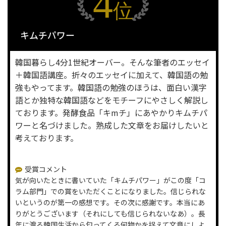
4
位
キムチパワー
韓国暮らし4分1世紀オーバー。そんな筆者のエッセイ
＋韓国語講座。折々のエッセイに加えて、韓国語の勉
強もやってます。韓国語の勉強のほうは、面白い漢字
語とか独特な韓国語などをモチーフにやさしく解説し
ております。発酵食品「キmチ」にあやかりキムチパ
ワーと名づけました。熟成した文章をお届けしたいと
考えております。
受賞コメント
気が向いたときに書いていた「キムチパワー」がこの度「コ
ラム部門」での賞をいただくことになりました。信じられな
いというのが第一の感想です。その次に感謝です。本当にあ
りがとうございます（それにしても信じられないなあ）。長
年に渡る韓国生活から匂ってくる何物かを捉えて文章にしよ