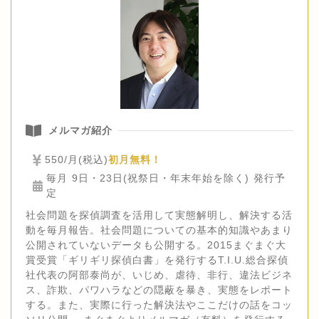
メルマガ紹介
550/月(税込)
初月無料！
毎月 9日・23日(祝祭日・年末年始を除く) 発行予
定
社会問題を探偵調査を活用して実態解明し、解決する活
動を毎月報告。社会問題についての基本的知識やあまり
公開されていないデータも公開する。2015まぐまぐ大
賞受賞「ギリギリ探偵白書」を発行するT.I.U.総合探偵
社代表の阿部泰尚が、いじめ、虐待、非行、違法ビジネ
ス、詐欺、パワハラなどの隠蔽を暴き、実態をレポート
する。また、実際に行った解決法やここだけの話をコッ