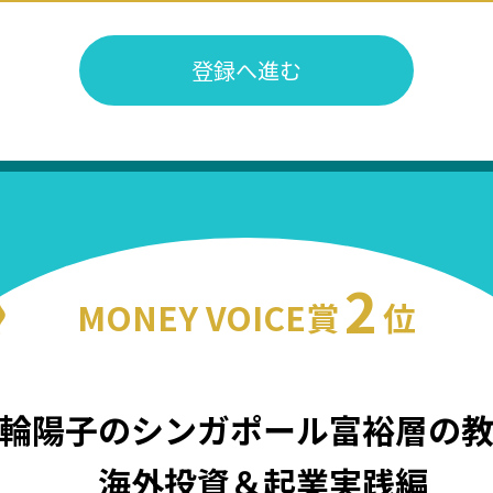
登録へ進む
2
MONEY VOICE賞
位
輪陽子のシンガポール富裕層の
海外投資＆起業実践編