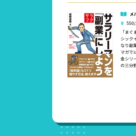
メ
550
「まぐ
シック
なり副
マガで
金シリ
の三分