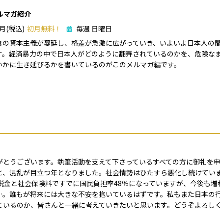
ルマガ紹介
/月(税込)
初月無料！
毎週 日曜日
食の資本主義が蔓延し、格差が急激に広がっていき、いよいよ日本人の
す。経済暴力の中で日本人がどのように翻弄されているのかを、危険な
いかに生き延びるかを書いているのがこのメルマガ編です。
がとうございます。執筆活動を支えて下さっているすべての方に御礼を
と、混乱が目立つ年となりました。社会情勢はひたすら悪化し続けてい
税金と社会保険料ですでに国民負担率48％になっていますが、今後も
…。誰もが将来には大きな不安を抱いているはずです。私もまた日本の
っているのか、皆さんと一緒に考えていきたいと思います。どうぞよろし