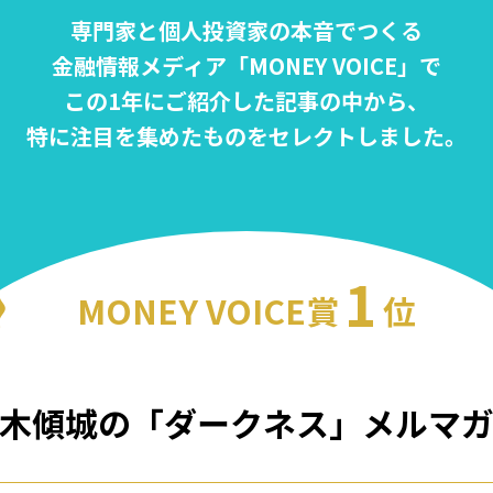
専門家と個人投資家の本音でつくる

金融情報メディア「MONEY VOICE」で

この1年にご紹介した記事の中から、

特に注目を集めたものをセレクトしました。
1
MONEY VOICE賞
位
木傾城の「ダークネス」メルマ