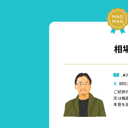
相
メ
880
ご好評
文は毎
本音を