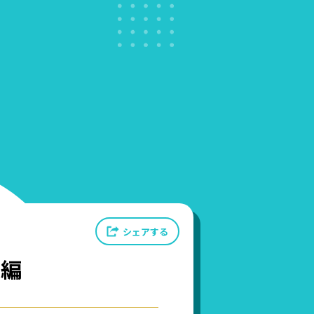
シェアする
ガ編