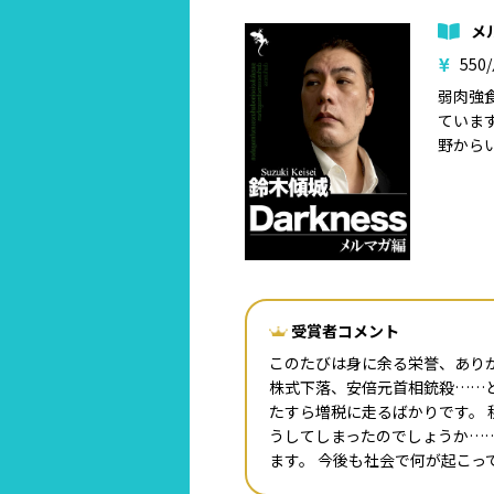
メ
550
弱肉強
ていま
野から
受賞者コメント
このたびは身に余る栄誉、あり
株式下落、安倍元首相銃殺……
たすら増税に走るばかりです。 
うしてしまったのでしょうか…
ます。 今後も社会で何が起こ