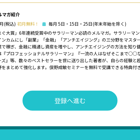
ルマガ紹介
/月(税込)
初月無料！
毎月 5日・15日・25日(年末年始を除く)
まぐ大賞」6年連続受賞中のサラリーマン必読のメルマガ。サラリーマ
インカムにし「副業」「金融」「アンチエイジング」の三分野をマスタ
業で稼ぎ、金融に精通し資産を増やし、アンチエイジングの方法を知り
は『プロフェッショナルサラリーマン』『一流の人はなぜそこまで○○
ーズ』等、数々のベストセラーを世に送り出した著者が、自らの経験と
野をまとめて強化します。俣野成敏セミナーを無料で受講できる特典付
登録へ進む