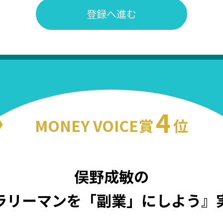
登録へ進む
4
MONEY VOICE賞
位
俣野成敏の
ラリーマンを「副業」にしよう』