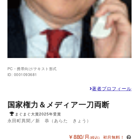
PC・携帯向け/テキスト形式
ID: 0001093681
著者プロフィール
国家権力＆メディア一刀両断
まぐまぐ大賞2025年受賞
永田町異聞／新 恭（あらた きょう）
￥880/月
初月無料！
(税込)