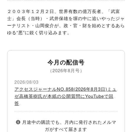
２００３年１２月２日、世界有数の億万長者、「武富
士」会長（当時）・武井保雄を塀の中に追いやったジャ
ーナリスト・山岡俊介が、政・官・財を始めとするあら
ゆる“悪”に鋭く切り込みます。
今月の配信号
（2026年8月号）
2026/08/03
アクセスジャーナルNO.858(2026年8月3日)ミュ
ゼ高橋英樹氏が本紙の公開質問にYouTubeで回
答
月途中の購読でも、月内に発行されたメルマ
ガがすべて届きます