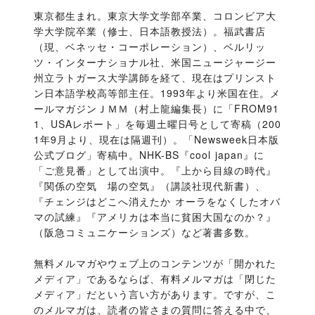
東京都生まれ。東京大学文学部卒業、コロンビア大
学大学院卒業（修士、日本語教授法）。福武書店
（現、ベネッセ・コーポレーション）、ベルリッ
ツ・インターナショナル社、米国ニュージャージー
州立ラトガース大学講師を経て、現在はプリンスト
ン日本語学校高等部主任。1993年より米国在住。メ
ールマガジンＪＭＭ（村上龍編集長）に「FROM91
1、USAレポート」を毎週土曜日号として寄稿（200
1年9月より、現在は隔週刊）。「Newsweek日本版
公式ブログ」寄稿中。NHK-BS『cool japan』に
「ご意見番」として出演中。『上から目線の時代』
『関係の空気　場の空気』（講談社現代新書）、
『チェンジはどこへ消えたか オーラをなくしたオバ
マの試練』『アメリカは本当に貧困大国なのか？』
（阪急コミュニケーションズ）など著書多数。
無料メルマガやウェブ上のコンテンツが「開かれた
メディア」であるならば、有料メルマガは「閉じた
メディア」だという言い方があります。ですが、こ
のメルマガは、読者の皆さまの質問に答える中で、