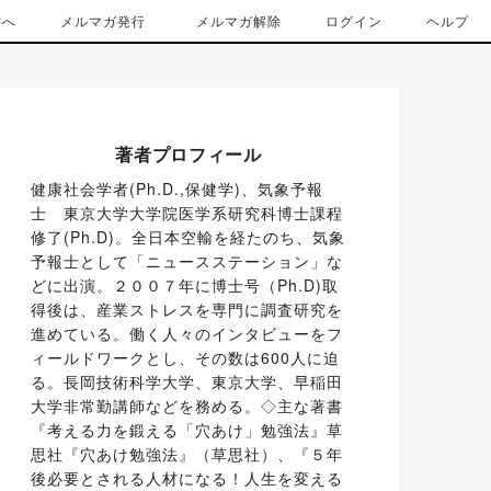
方へ
メルマガ発行
メルマガ解除
ログイン
ヘルプ
著者プロフィール
健康社会学者(Ph.D.,保健学)、気象予報
士　東京大学大学院医学系研究科博士課程
修了(Ph.D)。全日本空輸を経たのち、気象
予報士として「ニュースステーション」な
どに出演。２００７年に博士号（Ph.D)取
得後は、産業ストレスを専門に調査研究を
進めている。働く人々のインタビューをフ
ィールドワークとし、その数は600人に迫
る。長岡技術科学大学、東京大学、早稲田
大学非常勤講師などを務める。◇主な著書
『考える力を鍛える「穴あけ」勉強法』草
思社『穴あけ勉強法』（草思社）、『５年
後必要とされる人材になる！人生を変える