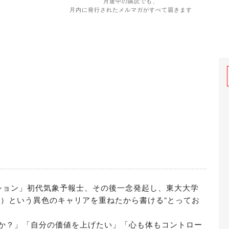
月途中の購読でも、
月内に発行されたメルマガがすべて届きます
ーション」初代気象予報士、その後一念発起し、東大大学
D）という異色のキャリアを重ねたから書ける“とってお
か？」「自分の価値を上げたい」「心も体もコントロー