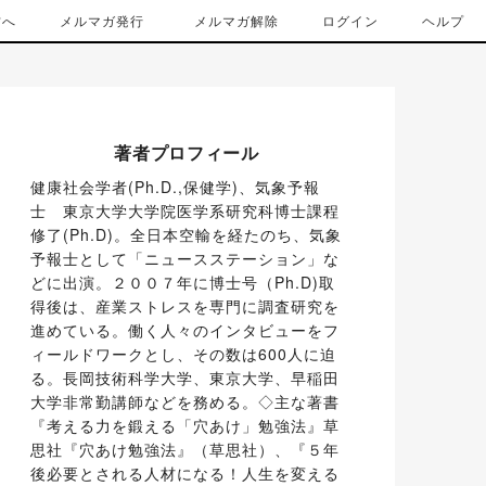
方へ
メルマガ発行
メルマガ解除
ログイン
ヘルプ
著者プロフィール
健康社会学者(Ph.D.,保健学)、気象予報
士　東京大学大学院医学系研究科博士課程
修了(Ph.D)。全日本空輸を経たのち、気象
予報士として「ニュースステーション」な
どに出演。２００７年に博士号（Ph.D)取
得後は、産業ストレスを専門に調査研究を
進めている。働く人々のインタビューをフ
ィールドワークとし、その数は600人に迫
る。長岡技術科学大学、東京大学、早稲田
大学非常勤講師などを務める。◇主な著書
『考える力を鍛える「穴あけ」勉強法』草
思社『穴あけ勉強法』（草思社）、『５年
後必要とされる人材になる！人生を変える