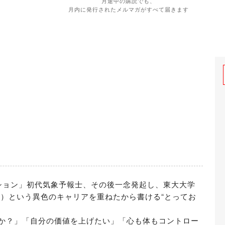
月途中の購読でも、
月内に発行されたメルマガがすべて届きます
ーション」初代気象予報士、その後一念発起し、東大大学
D）という異色のキャリアを重ねたから書ける“とってお
か？」「自分の価値を上げたい」「心も体もコントロー