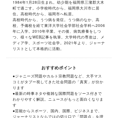
1984年1月28日生まれ。幼少期を福岡県三潴郡大木
町で過ごす。小学校時代から、福岡県大川市に居
住。高校時代から、福岡市へ転居。

高校時代から、うつ病を発症。うつ病のなか、高
校、予備校を経て東洋大学社会学部社会学科へ2006
年に入学。2010年卒業。その後、病気療養をしつ
つ、様々なWEB記事を執筆。大学時代の専攻は、メ
ディア学、スポーツ社会学。2021年より、ジャーナ
リストとして本格的に活動。
おすすめポイント
●ジャニーズ問題やカルト宗教問題など、大手マス
コミがタブー視してきた社会問題の「真実」が分か
ります
●最新の時事ネタや複雑な国際問題をソース付きで
わかりやすく解説。ニュースがもっと面白くなりま
す
●芸能からスポーツ、国内、国際、ビジネスまで、
ジャーナリストならではの切り口で「問題点」を理