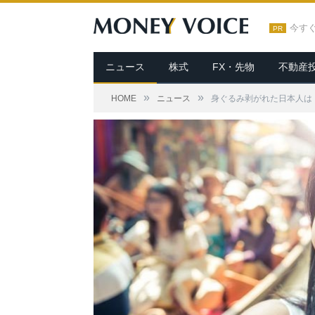
今す
PR
ニュース
株式
FX・先物
不動産
»
»
HOME
ニュース
身ぐるみ剥がれた日本人は