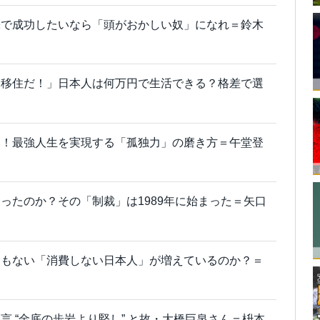
株で成功したいなら「頭がおかしい奴」になれ＝鈴木
ア移住だ！」日本人は何万円で生活できる？格差で選
い！最強人生を実現する「孤独力」の磨き方＝午堂登
ったのか？その「制裁」は1989年に始まった＝矢口
金もない「消費しない日本人」が増えているのか？＝
言 “金底の歩岩より堅し” と故・大橋巨泉さん＝枡本