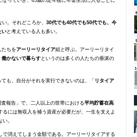
になっていき、65歳の定年後に年金生活に入ることに
ない。それどころか、
30代でも40代でも50代でも、今
たい
と考えている人も多い。
人たちを
アーリーリタイア
組と呼ぶ。アーリーリタイ
、
働かないで暮らす
というのは多くの人たちの垂涎の
っても、自分がそれを実行できないのは、「
リタイア
計調査報告」で、二人以上の世帯における
平均貯蓄在高
するには無収入を補う資産が必要だが、一生を支えよ
ない。
少しで消えてしまう金額である。アーリーリタイアする