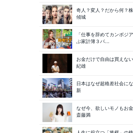
奇人？変人？だから何？
傾城
「仕事を辞めてカンボジ
ぶ家計簿３パ…
お金だけで自由は買えな
紀雄
日本はなぜ超格差社会にな
新
なぜ今、欲しいモノもお
斎藤満
人生に役立つ「将棋」の格