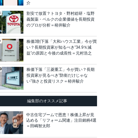
介
割安で放置？トヨタ・野村総研・塩野
義製薬・ベルクの企業価値を長期投資
のプロが分析＝栫井駿介
株価3割下落「大和ハウス工業」今が買
い？長期投資家が知るべき“34.9％減
益”の原因と今後の成長性＝元村浩之
株価下落「三菱重工」今が買い？長期
投資家が見るべき“防衛だけじゃな
い”強さと投資リスク＝栫井駿介
編集部のオススメ記事
中古住宅ブームで恩恵！株価上昇が見
込める「リフォーム関連」注目銘柄4選
＝田嶋智太郎