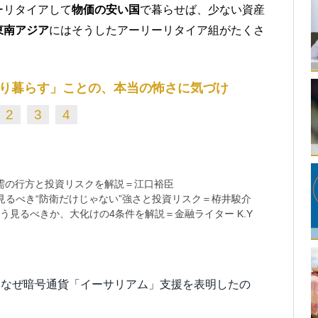
ーリタイアして
物価の安い国
で暮らせば、少ない資産
東南アジア
にはそうしたアーリーリタイア組がたくさ
り暮らす」ことの、本当の怖さに気づけ
2
3
4
需の行方と投資リスクを解説＝江口裕臣
るべき“防衛だけじゃない”強さと投資リスク＝栫井駿介
う見るべきか、大化けの4条件を解説＝金融ライター K.Y
はなぜ暗号通貨「イーサリアム」支援を表明したの