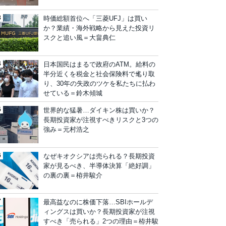
時価総額首位へ「三菱UFJ」は買い
か？業績・海外戦略から見えた投資リ
スクと追い風＝大畠典仁
日本国民はまるで政府のATM。給料の
半分近くを税金と社会保険料で毟り取
り、30年の失政のツケを私たちに払わ
せている＝鈴木傾城
世界的な猛暑…ダイキン株は買いか？
長期投資家が注視すべきリスクと3つの
強み＝元村浩之
なぜキオクシアは売られる？長期投資
家が見るべき、半導体決算「絶好調」
の裏の裏＝栫井駿介
最高益なのに株価下落…SBIホールデ
ィングスは買いか？長期投資家が注視
すべき「売られる」2つの理由＝栫井駿