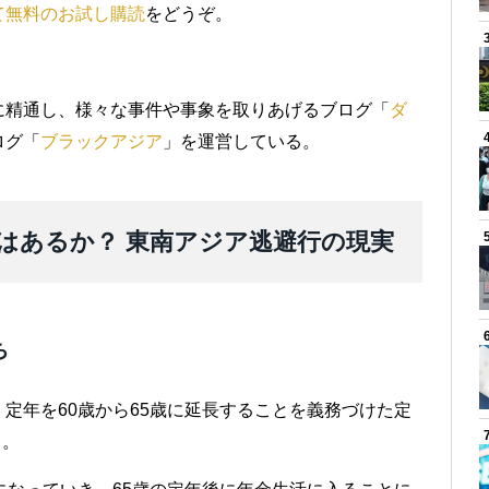
て無料のお試し購読
をどうぞ。
）
に精通し、様々な事件や事象を取りあげるブログ「
ダ
ログ「
ブラックアジア
」を運営している。
はあるか？ 東南アジア逃避行の現実
ち
定年を60歳から65歳に延長することを義務づけた定
る。