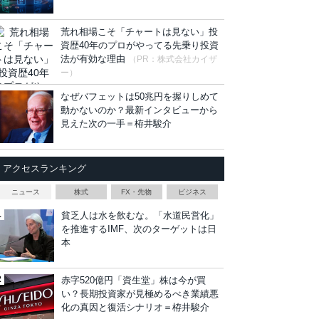
荒れ相場こそ「チャートは見ない」投
資歴40年のプロがやってる先乗り投資
法が有効な理由
（PR：株式会社カイザ
ー）
なぜバフェットは50兆円を握りしめて
動かないのか？最新インタビューから
見えた次の一手＝栫井駿介
アクセスランキング
ニュース
株式
FX・先物
ビジネス
貧乏人は水を飲むな。「水道民営化」
を推進するIMF、次のターゲットは日
本
赤字520億円「資生堂」株は今が買
い？長期投資家が見極めるべき業績悪
化の真因と復活シナリオ＝栫井駿介