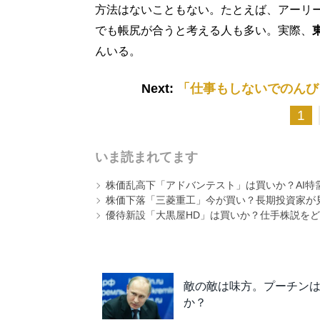
方法はないこともない。たとえば、アーリ
でも帳尻が合うと考える人も多い。実際、
んいる。
Next:
「仕事もしないでのんび
1
いま読まれてます
株価乱高下「アドバンテスト」は買いか？AI特
株価下落「三菱重工」今が買い？長期投資家が見
優待新設「大黒屋HD」は買いか？仕手株説をど
敵の敵は味方。プーチン
か？