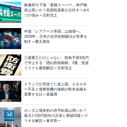
株価40％下落「業務スーパー」神戸物
産は買いか？長期投資家が注目すべき4
つの強み＝元村浩之
中国「レアアース帝国」は崩壊へ。
2029年、日本の化学的精錬法が世界を
制す＝勝又壽良
三菱重工だけじゃない、防衛予算9兆円
で浮上する「隠れ防衛銘柄」3選。投資
リスクも徹底解説＝元村浩之
トランプが見捨てた途上国。エネルギ
ー不足と債務危機の連鎖が欧米金融を
直撃する日＝斎藤満
ホンダ上場来初の赤字転落は買いか？
最大2.5兆円損失の正体と業績回復シナ
リオを解説＝峯岸恭一