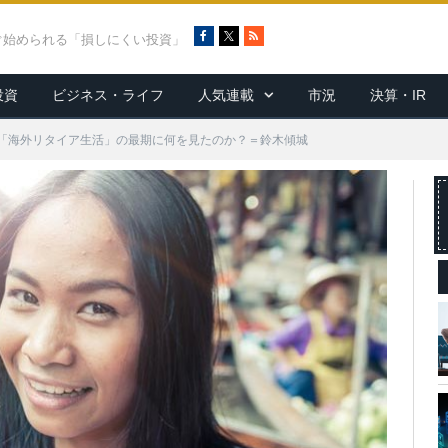
F
X
R
ぐ始められる「損しにくい投資」
a
S
c
S
投資
ビジネス・ライフ
人気連載
市況
決算・IR
e
b
o
「海外リタイア生活」の最期に何を見たのか？＝鈴木傾城
o
k