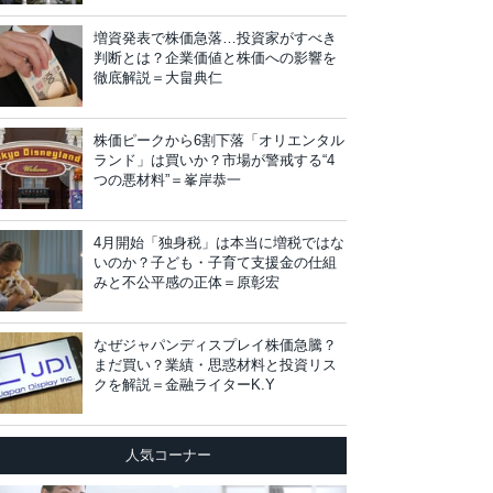
増資発表で株価急落…投資家がすべき
判断とは？企業価値と株価への影響を
徹底解説＝大畠典仁
株価ピークから6割下落「オリエンタル
ランド」は買いか？市場が警戒する“4
つの悪材料”＝峯岸恭一
4月開始「独身税」は本当に増税ではな
いのか？子ども・子育て支援金の仕組
みと不公平感の正体＝原彰宏
なぜジャパンディスプレイ株価急騰？
まだ買い？業績・思惑材料と投資リス
クを解説＝金融ライターK.Y
人気コーナー