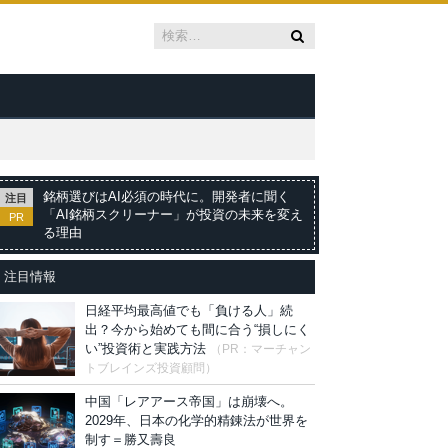
銘柄選びはAI必須の時代に。開発者に聞く
注目
「AI銘柄スクリーナー」が投資の未来を変え
PR
る理由
注目情報
日経平均最高値でも「負ける人」続
出？今から始めても間に合う“損しにく
い”投資術と実践方法
（PR：マーチャン
トブレインズ投資顧問）
中国「レアアース帝国」は崩壊へ。
2029年、日本の化学的精錬法が世界を
制す＝勝又壽良