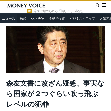
»
»
HOME
ニュース
森友文書に改ざん疑惑、事実なら国家が２
つぐらい吹っ飛ぶレベルの犯罪
今すぐ始められる「損しにくい投資」
PR
ニュース
株式
FX・先物
不動産投資
ビジネス・ライフ
人気連
森友文書に改ざん疑惑、事実な
ら国家が２つぐらい吹っ飛ぶ
レベルの犯罪