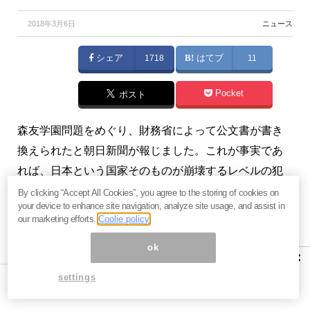
2018年3月6日
ニュース
シェア
1718
はてブ
11
Pocket
ポスト
森友学園問題をめぐり、財務省によって公文書が書き
換えられたと朝日新聞が報じました。これが事実であ
れば、日本という国家そのものが崩壊するレベルの犯
罪です。（『
らぽーる・マガジン
』）
By clicking “Accept All Cookies”, you agree to the storing of cookies on
your device to enhance site navigation, analyze site usage, and assist in
our marketing efforts.
Coolie policy
※本記事は、『
らぽーる・マガジン
』 2018年3月5日号
の一部抜粋です。ご興味を持たれた方はぜひこの機会
ok
×
に
今月すべて無料のお試し購読
をどうぞ。
settings
【不動産投資セミナー】本当に安定運用できるんです