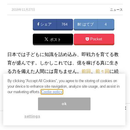
2018年11月27日
ニュース
シェア
764
はてブ
4
Pocket
ポスト
日本では子どもに知識を詰め込み、即戦力を育てる教
育が盛んです。しかしこれでは、億を稼げる真に生き
る力を備えた人間には育ちません。
前回
、
前々回
に続
き、子どもを一流の成功者に育てる金銭教育について
By clicking “Accept All Cookies”, you agree to the storing of cookies on
your device to enhance site navigation, analyze site usage, and assist in
考えます。（『
午堂登紀雄のフリー・キャピタリスト
our marketing efforts.
Coolie policy
入門
』午堂登紀雄）
ok
×
※本記事は有料メルマガ『
午堂登紀雄のフリー・キャピ
settings
タリスト入門
』2018年11月26日号を一部抜粋したもの
です。興味を持たれた方は、ぜひこの機会に
初月無料