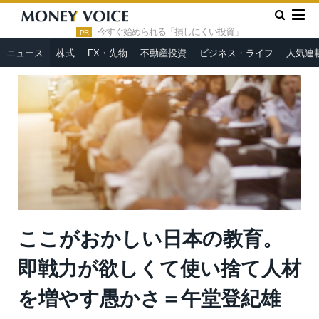
»
»
HOME
ニュース
ここがおかしい日本の教育。即戦力が欲し
くて使い捨て人材を増やす愚かさ＝午堂登紀雄
今すぐ始められる「損しにくい投資」
PR
ニュース
株式
FX・先物
不動産投資
ビジネス・ライフ
人気連
ここがおかしい日本の教育。
即戦力が欲しくて使い捨て人材
を増やす愚かさ＝午堂登紀雄