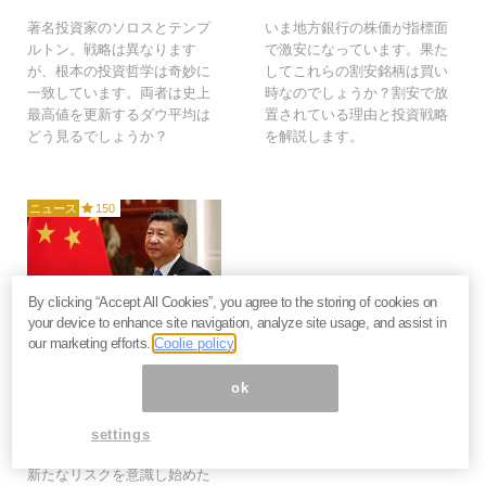
著名投資家のソロスとテンプ
いま地方銀行の株価が指標面
ルトン。戦略は異なります
で激安になっています。果た
が、根本の投資哲学は奇妙に
してこれらの割安銘柄は買い
一致しています。両者は史上
時なのでしょうか？割安で放
最高値を更新するダウ平均は
置されている理由と投資戦略
どう見るでしょうか？
を解説します。
ニュース
150
By clicking “Accept All Cookies”, you agree to the storing of cookies on
2021年7月13日
your device to enhance site navigation, analyze site usage, and assist in
our marketing efforts.
Coolie policy
中国の景気腰折れは「株
式の死」の兆候か？米国
ok
でも高まる景気後退懸
念、スタグフレーション
settings
に要警戒＝栫井駿介
新たなリスクを意識し始めた