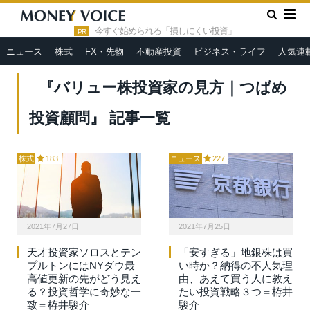
»
HOME
『バリュー株投資家の見方｜つばめ投資顧問』
今すぐ始められる「損しにくい投資」
PR
ニュース
株式
FX・先物
不動産投資
ビジネス・ライフ
人気連
『バリュー株投資家の見方｜つばめ
投資顧問』 記事一覧
株式
183
ニュース
227
2021年7月27日
2021年7月25日
天才投資家ソロスとテン
「安すぎる」地銀株は買
プルトンにはNYダウ最
い時か？納得の不人気理
高値更新の先がどう見え
由、あえて買う人に教え
る？投資哲学に奇妙な一
たい投資戦略３つ＝栫井
致＝栫井駿介
駿介