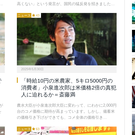
…
高くない」という発言が、国民の猛反発を招きました…
ニュース
43
2025年5月30日
で
「時給10円の米農家、5キロ5000円の
消費者」小泉進次郎は米価格2倍の真犯
人に迫れるか＝斎藤満
が
農水大臣が小泉進次郎大臣に変わって、にわかに2,000円
を
台のコメ価格に期待が高まっています。しかし、備蓄米
の価格引き下げができても、コメ全体の価格引き…
ニュース
63