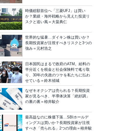
時価総額首位へ「三菱UFJ」は買い
か？業績・海外戦略から見えた投資リ
スクと追い風＝大畠典仁
世界的な猛暑…ダイキン株は買いか？
長期投資家が注視すべきリスクと3つの
強み＝元村浩之
日本国民はまるで政府のATM。給料の
半分近くを税金と社会保険料で毟り取
り、30年の失政のツケを私たちに払わ
せている＝鈴木傾城
なぜキオクシアは売られる？長期投資
家が見るべき、半導体決算「絶好調」
の裏の裏＝栫井駿介
最高益なのに株価下落…SBIホールデ
ィングスは買いか？長期投資家が注視
すべき「売られる」2つの理由＝栫井駿