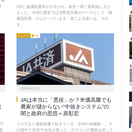
ま
3日に参議院選挙が公示され、各党一斉に選挙戦に入り
ました。今回の選挙では与野党共通のテーマとして「物
価高対策」が上がっています。党による違いは、それ
を…
ニュース
55
2025年6月7日
JAは本当に「悪役」か？米価高騰でも
政
農家が儲からない“中抜きシステム”の
闇と政府の思惑＝原彰宏
円
コメ不足と価格高騰で起きている「令和の米騒動」。そ
直
の渦中でJA全中会長が放った「今のコメの価格は決して