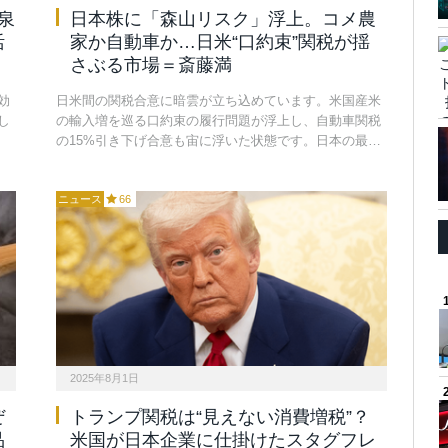
泉
日本株に「森山リスク」浮上。コメ農
活
家か自動車か…日米“口約束”関税が揺
さぶる市場＝斎藤満
効
日米間の関税合意に暗雲が立ち込めています。米国産米
し
の輸入増を巡る口約束の履行問題が浮上し、自動車関税
の15%引き下げ合意も宙に浮いた状態です。日本の最…
ニュース
66
2025年8月1日
ぜ
トランプ関税は“見えない消費増税”？
品
米国が日本企業に仕掛けたスタグフレ