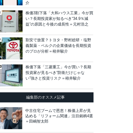
介
株価3割下落「大和ハウス工業」今が買
い？長期投資家が知るべき“34.9％減
益”の原因と今後の成長性＝元村浩之
割安で放置？トヨタ・野村総研・塩野
義製薬・ベルクの企業価値を長期投資
のプロが分析＝栫井駿介
株価下落「三菱重工」今が買い？長期
投資家が見るべき“防衛だけじゃな
い”強さと投資リスク＝栫井駿介
編集部のオススメ記事
中古住宅ブームで恩恵！株価上昇が見
込める「リフォーム関連」注目銘柄4選
＝田嶋智太郎