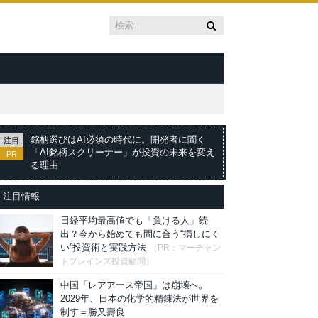
銘柄選びはAI必須の時代に。開発者に聞く
注目
「AI銘柄スクリーナー」が投資の未来を変え
PR
る理由
注目情報
日経平均最高値でも「負ける人」続
出？今から始めても間に合う“損しにく
い”投資術と実践方法
（PR：マーチャン
トブレインズ投資顧問）
中国「レアアース帝国」は崩壊へ。
2029年、日本の化学的精錬法が世界を
制す＝勝又壽良