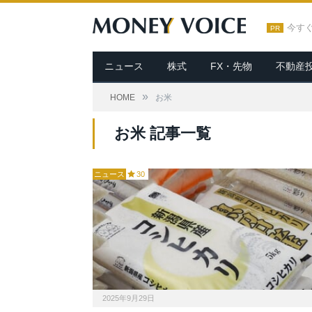
今す
PR
ニュース
株式
FX・先物
不動産
»
HOME
お米
お米 記事一覧
ニュース
30
2025年9月29日