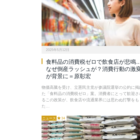
2025年5月12日
食料品の消費税ゼロで飲食店が悲鳴
なぜ倒産ラッシュが？消費行動の激
が背景に＝原彰宏
物価高騰を受け、立憲民主党が参議院選挙の公約に掲
た「食料品の消費税ゼロ」案。消費者にとって歓迎さ
るこの政策が、飲食店や流通業界には思わぬ打撃をも
た…
ニュース
34