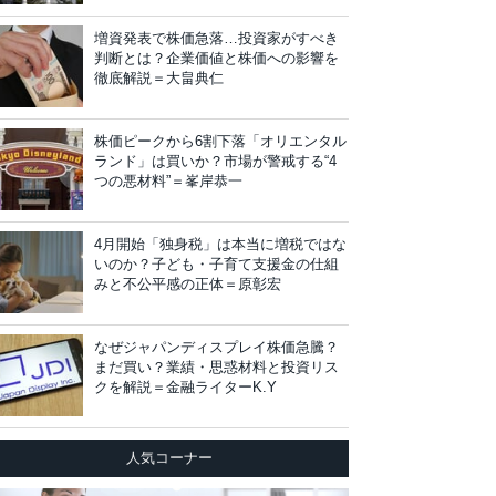
増資発表で株価急落…投資家がすべき
判断とは？企業価値と株価への影響を
徹底解説＝大畠典仁
株価ピークから6割下落「オリエンタル
ランド」は買いか？市場が警戒する“4
つの悪材料”＝峯岸恭一
4月開始「独身税」は本当に増税ではな
いのか？子ども・子育て支援金の仕組
みと不公平感の正体＝原彰宏
なぜジャパンディスプレイ株価急騰？
まだ買い？業績・思惑材料と投資リス
クを解説＝金融ライターK.Y
人気コーナー