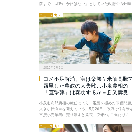
前まで「財政に余裕はない」としていた政府の方針転
ニュース
56
2025年6月2日
コメ不足解消、実は楽勝？米価高騰
露呈した農政の大失敗…小泉農相の
「直撃弾」は奏功するか＝勝又壽良
小泉進次郎農相の就任により、混乱を極めた米価問題
大きな転換点を迎えている。5月26日、政府は保有米
直接小売業者に売り渡すと発表、玄米5キロ当たり2…
ニュース
18