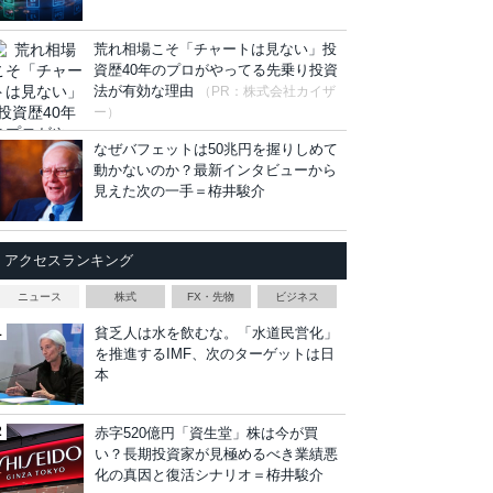
荒れ相場こそ「チャートは見ない」投
資歴40年のプロがやってる先乗り投資
法が有効な理由
（PR：株式会社カイザ
ー）
なぜバフェットは50兆円を握りしめて
動かないのか？最新インタビューから
見えた次の一手＝栫井駿介
アクセスランキング
ニュース
株式
FX・先物
ビジネス
貧乏人は水を飲むな。「水道民営化」
を推進するIMF、次のターゲットは日
本
赤字520億円「資生堂」株は今が買
い？長期投資家が見極めるべき業績悪
化の真因と復活シナリオ＝栫井駿介