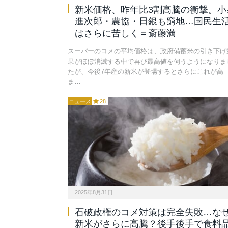
新米価格、昨年比3割高騰の衝撃。小
進次郎・農協・日銀も窮地…国民生
はさらに苦しく＝斎藤満
スーパーのコメの平均価格は、政府備蓄米の引き下げ
果がほぼ消滅する中で再び最高値を伺うようになりま
たが、今後7年産の新米が登場するとさらにこれが高
ま…
ニュース
28
2025年8月31日
石破政権のコメ対策は完全失敗…な
新米がさらに高騰？後手後手で食料