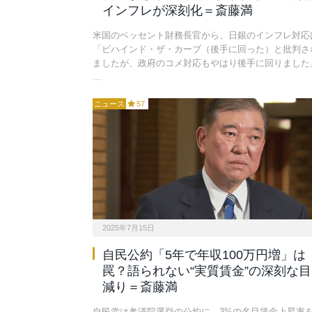
インフレが深刻化＝斎藤満
米国のベッセント財務長官から、日銀のインフレ対応
「ビハインド・ザ・カーブ（後手に回った）と批判さ
ましたが、政府のコメ対応もやはり後手に回りました
…
ニュース
57
2025年7月15日
自民公約「5年で年収100万円増」は
罠？語られない“実質賃金”の深刻な目
減り＝斎藤満
自民党は参議院選挙の公約に、3%の名目賃金上昇率