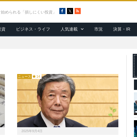
F
X
R
ぐ始められる「損しにくい投資」
a
S
c
S
投資
ビジネス・ライフ
人気連載
市況
決算・IR
e
b
o
o
k
ニュース
14
2025年9月4日