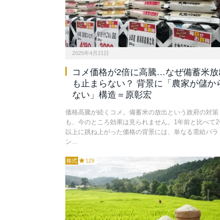
2025年4月21日
コメ価格が2倍に高騰…なぜ備蓄米放
も止まらない？ 背景に「農家が儲か
ない」構造＝原彰宏
価格高騰が続くコメ。備蓄米の放出という政府の対策
も、今のところ効果は見られません。1年前と比べて2
以上に跳ね上がった価格の背景には、単なる需給バラ
ン…
株式
129