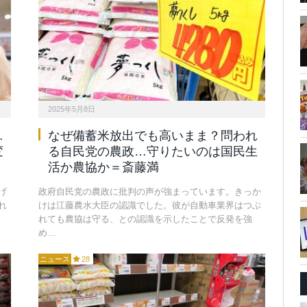
2025年5月8日
…
なぜ備蓄米放出でも高いまま？問われ
変
る自民党の農政…守りたいのは国民生
活か農協か＝斎藤満
げ
政府自民党の農政に批判の声が強まっています。きっか
れ
けは江藤農水大臣の認識でした。彼が自動車業界はつぶ
れても農協は守る、との認識を示したことで反発を強
め…
ニュース
28