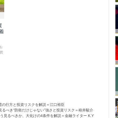
買
着
お
買
需の行方と投資リスクを解説＝江口裕臣
るべき“防衛だけじゃない”強さと投資リスク＝栫井駿介
う見るべきか、大化けの4条件を解説＝金融ライター K.Y