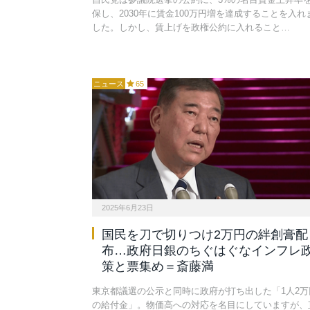
保し、2030年に賃金100万円増を達成することを入れ
した。しかし、賃上げを政権公約に入れること…
ニュース
65
2025年6月23日
国民を刀で切りつけ2万円の絆創膏配
布…政府日銀のちぐはぐなインフレ
策と票集め＝斎藤満
東京都議選の公示と同時に政府が打ち出した「1人2万
の給付金」。物価高への対応を名目にしていますが、