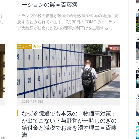
ーションの罠＝斎藤満
は
トランプ関税の影響が米国の金融政策や世界の経済に波
れ
及するとみられています。7月30日のFOMCではトラン
。
プ大統領が任命した2人の理事が利下げを主張する…
ニュース
56
2025年7月8日
なぜ参院選でも本気の「物価高対策」
が出てこない？与野党が一時しのぎの
給付金と減税でお茶を濁す理由＝斎藤
満
を確