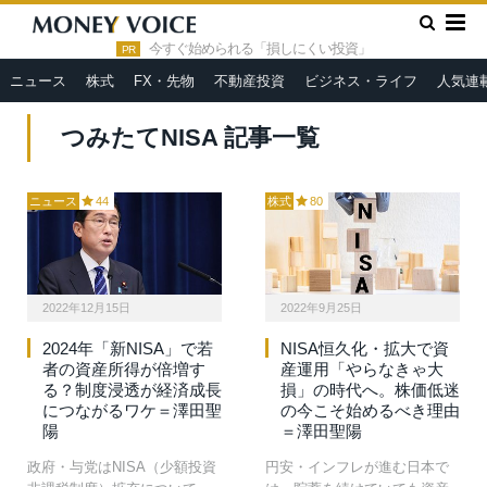
»
HOME
つみたてNISA
今すぐ始められる「損しにくい投資」
PR
ニュース
株式
FX・先物
不動産投資
ビジネス・ライフ
人気連
つみたてNISA 記事一覧
ニュース
44
株式
80
2022年12月15日
2022年9月25日
2024年「新NISA」で若
NISA恒久化・拡大で資
者の資産所得が倍増す
産運用「やらなきゃ大
る？制度浸透が経済成長
損」の時代へ。株価低迷
につながるワケ＝澤田聖
の今こそ始めるべき理由
陽
＝澤田聖陽
政府・与党はNISA（少額投資
円安・インフレが進む日本で