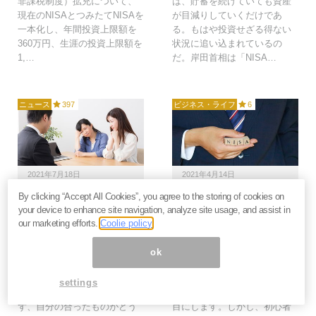
非課税制度）拡充について、
は、貯蓄を続けていても資産
現在のNISAとつみたてNISAを
が目減りしていくだけであ
一本化し、年間投資上限額を
る。もはや投資せざる得ない
360万円、生涯の投資上限額を
状況に追い込まれているの
1,…
だ。岸田首相は「NISA…
ニュース
397
ビジネス・ライフ
6
2021年7月18日
2021年4月14日
By clicking “Accept All Cookies”, you agree to the storing of cookies on
国が勧める「NISA」の
本当は怖い「つみたて
your device to enhance site navigation, analyze site usage, and assist in
真実。非課税にしてまで
NISA」、投資ビギナー
our marketing efforts.
Coolie policy
政府が手に入れたいもの
が損をする3つの落とし
＝俣野成敏
穴とは？＝川畑明美
ok
国が勧める「NISA」は本当に
よくテレビCMやネット記事な
お得なのでしょうか？“国のお
どで「つみたてNISAは初心者
settings
墨付き”があるからと飛びつか
向き」と紹介されているのを
ず、自分の合ったものがどう
目にします。しかし、初心者