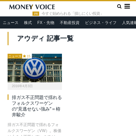
»
HOME
アウディ
今すぐ始められる「損しにくい投資」
PR
ニュース
株式
FX・先物
不動産投資
ビジネス・ライフ
人気連
アウディ 記事一覧
ニュース
15
2016年4月3日
排ガス不正問題で揺れる
フォルクスワーゲン
の“見逃せない強み”＝栫
井駿介
排ガス不正問題で揺れるフォ
ルクスワーゲン（VW）。株価