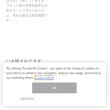
は大きく下落していますが、
ブランド別の営業利益率を比
較することで見えてきたの
は、同社の盤石な経営基盤で
す。…
いま読まれてます
By clicking “Accept All Cookies”, you agree to the storing of cookies on
株価下落「三菱重工」今が買い？長期投資家が見るべ
your device to enhance site navigation, analyze site usage, and assist in
き“防衛だけじゃない”強さと投資リスク＝栫井駿介
our marketing efforts.
Coolie policy
優待新設「大黒屋HD」は買いか？仕手株説をどう見る
べきか、大化けの4条件を解説＝金融ライター K.Y
ok
なぜキオクシアは売られる？長期投資家が見るべき、半
導体決算「絶好調」の裏の裏＝栫井駿介
settings