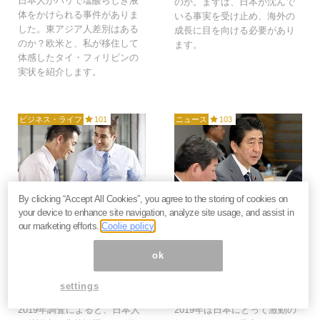
日本人がパリで塩酸らしき液
のか。まずは、日本が沈んで
体をかけられる事件がありま
いる事実を受け止め、海外の
した。東アジア人差別はある
成長に目を向ける必要があり
のか？欧米と、私が移住して
ます。
体感したタイ・フィリピンの
実状を紹介します。
ビジネス・ライフ
101
ニュース
103
2019年12月13日
2019年2月14日
By clicking “Accept All Cookies”, you agree to the storing of cookies on
your device to enhance site navigation, analyze site usage, and assist in
なぜ日本人の英語力はア
2019年はアジアの均衡
our marketing efforts.
Coolie policy
ジア最低クラスなのか？
が崩れる年。消費増税に
世界100カ国中53位で9
揺れる日本は生き残れる
ok
年連続の下落＝浜田和幸
のか？＝俣野成敏
国際語学教育機関「EFエデュ
消費増税、改元、海外投資家
settings
ケーション・ファースト」の
の日本離れ、日銀政策ほか、
2019年調査によると、日本人
2019年は日本にとって激動の