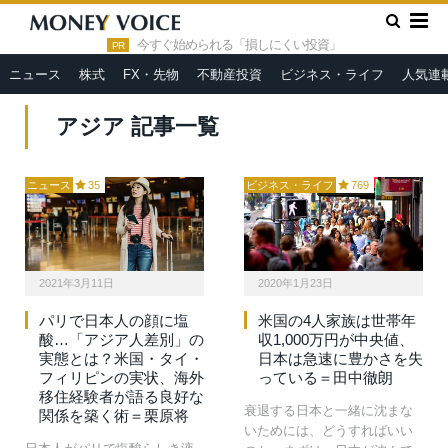
»
HOME
アジア
今すぐ始められる「損しにくい投資」
PR
ニュース
株式
FX・先物
不動産投資
ビジネス・ライフ
人気連
アジア 記事一覧
ニュース
35
ビジネス・ライフ
769
2021年3月11日
2020年1月23日
パリで日本人の顔に塩
米国の4人家族は世帯年
酸…「アジア人差別」の
収1,000万円が中央値、
実態とは？米国・タイ・
日本は急速に豊かさを失
フィリピンの実状、海外
っている＝田中徹朗
移住経験者が語る良好な
衰退する日本と一緒に沈まな
関係を築く術＝栗原将
いためには、どうすればいい