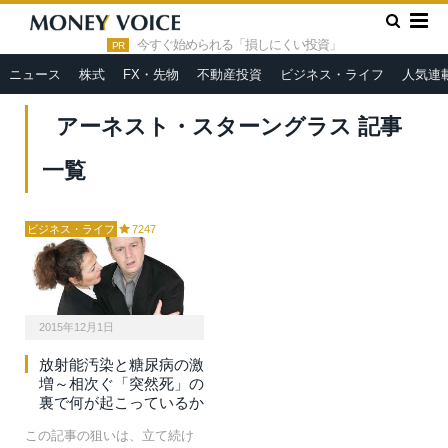
»
HOME
アーネスト・スターングラス
今すぐ始められる「損しにくい投資」
PR
ニュース
株式
FX・先物
不動産投資
ビジネス・ライフ
人気連
アーネスト・スターングラス 記事
一覧
ビジネス・ライフ
7247
2015年12月1日
放射能汚染と糖尿病の激
増～相次ぐ「突然死」の
裏で何が起こっているか
この記事の狙いは、立て続け