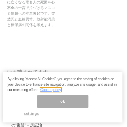
に亡くなる著名人の死因を心
不全の一言で片づけるマスコ
ミ情報への注意喚起です。突
然死と血糖異常、放射能汚染
と糖尿病の関係を考えます。
いま読まれてます
By clicking “Accept All Cookies”, you agree to the storing of cookies on
働く必要がない人・働いても報われない人の二極化へ
your device to enhance site navigation, analyze site usage, and assist in
――鈴木傾城が語るAI時代のサバイバル論
our marketing efforts.
Coolie policy
努力と根性が裏目に出る時代に。スピリチュアルリーダ
ーMISAが語る「お金の流れに乗る人・外れる人」の違
ok
い
なぜマスクはSpaceXのIPOを急ぐのか。2.9兆ドル「同
settings
時上場」が暴くAI企業の採算性とサム・アルトマンへ
の“復讐”＝房広治