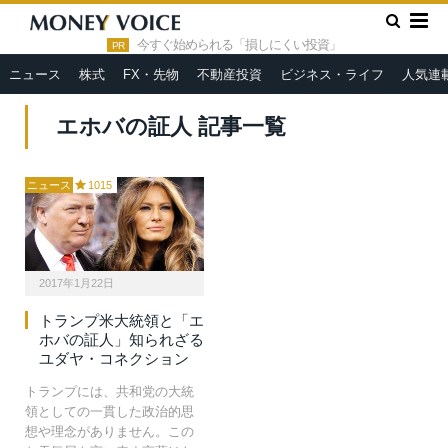
»
HOME
エホバの証人
今すぐ始められる「損しにくい投資」
PR
ニュース
株式
FX・先物
不動産投資
ビジネス・ライフ
人気連
エホバの証人 記事一覧
ニュース
1015
2017年1月22日
トランプ米大統領と「エ
ホバの証人」知られざる
ユダヤ・コネクション
トランプには、共和党の大統
領としての一貫した政治的思
想や理念がありません。この