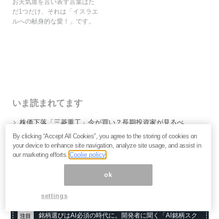
お天気屋を言い表す言葉はた
だ1つだけ、それは「イスラエ
ルへの献身的な愛！」です。
いま読まれてます
株価下落「三菱重工」今が買い？長期投資家が見るべ
き“防衛だけじゃない”強さと投資リスク＝栫井駿介
By clicking “Accept All Cookies”, you agree to the storing of cookies on
優待新設「大黒屋HD」は買いか？仕手株説をどう見る
your device to enhance site navigation, analyze site usage, and assist in
べきか、大化けの4条件を解説＝金融ライター K.Y
our marketing efforts.
Coolie policy
なぜキオクシアは売られる？長期投資家が見るべき、半
導体決算「絶好調」の裏の裏＝栫井駿介
ok
settings
銘柄選びはAI必須の時代に。開発者に聞く「AI銘柄スク
注目