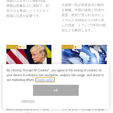
使館のエルサレム移転問題。
大前研一氏が世界経済の動向
事態は想像以上に深刻で、対
を俯瞰。中国の成長と日本の
米テロを警戒したリスクオフ
衰退、欧州で見られるポピュ
相場に注意が必要です。
リズムと右傾化からの揺り戻
しの兆候、トランプ1年目の総
括などを解説します。
ニュース
49
ニュース
77
By clicking “Accept All Cookies”, you agree to the storing of cookies on
2018年3月4日
2018年2月22日
your device to enhance site navigation, analyze site usage, and assist in
our marketing efforts.
Coolie policy
外貨を狙う北朝鮮のサイ
微笑み外交で時間を稼ぐ
バー攻撃、米国は武力制
北朝鮮、米国の振り上げ
ok
圧にゴーサインか？＝浜
た拳は中東へ＝斎藤満
田和幸
平昌五輪を利用して朝鮮半島
settings
韓国が平昌五輪を使って南北
では南北融和ムードが高まっ
融和の筋道を探るなか、北朝
ていますが、その裏で中東情