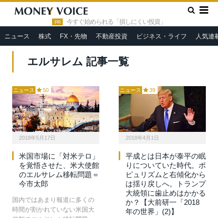
»
HOME
エルサレム
今すぐ始められる「損しにくい投資」
PR
ニュース
株式
FX・先物
不動産投資
ビジネス・ライフ
人気連
エルサレム 記事一覧
ニュース
50
ニュース
39
2018年5月17日
2018年4月1日
米国市場に「対米テロ」
平成とは日本が泰平の眠
を覚悟させた、米大使館
りについていた時代。ポ
のエルサレム移転問題＝
ピュリズムと右傾化から
今市太郎
は揺り戻しへ。トランプ
大統領に歯止めはかかる
国内ではあまり報道に多くの
か？【大前研一「2018
時間が割かれていない米国大
年の世界」(2)】