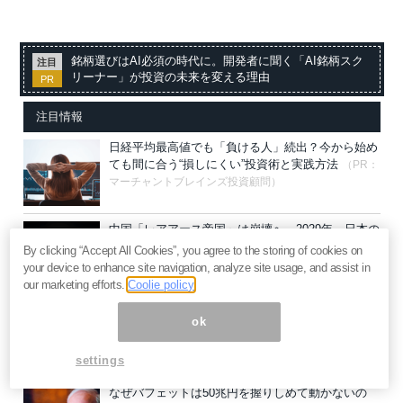
銘柄選びはAI必須の時代に。開発者に聞く「AI銘柄スク
注目
リーナー」が投資の未来を変える理由
PR
注目情報
日経平均最高値でも「負ける人」続出？今から始め
ても間に合う“損しにくい”投資術と実践方法
（PR：
マーチャントブレインズ投資顧問）
中国「レアアース帝国」は崩壊へ。2029年、日本の
化学的精錬法が世界を制す＝勝又壽良
By clicking “Accept All Cookies”, you agree to the storing of cookies on
your device to enhance site navigation, analyze site usage, and assist in
our marketing efforts.
Coolie policy
荒れ相場こそ「チャートは見ない」投資歴40年のプ
ok
ロがやってる先乗り投資法が有効な理由
（PR：株
式会社カイザー）
settings
なぜバフェットは50兆円を握りしめて動かないの