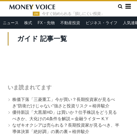
»
HOME
今すぐ始められる「損しにくい投資」
PR
ニュース
株式
FX・先物
不動産投資
ビジネス・ライフ
人気連
ガイド 記事一覧
いま読まれてます
株価下落「三菱重工」今が買い？長期投資家が見るべ
き“防衛だけじゃない”強さと投資リスク＝栫井駿介
優待新設「大黒屋HD」は買いか？仕手株説をどう見る
べきか、大化けの4条件を解説＝金融ライター K.Y
なぜキオクシアは売られる？長期投資家が見るべき、半
導体決算「絶好調」の裏の裏＝栫井駿介