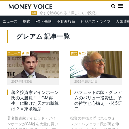
»
HOME
グレアム
今すぐ始められる「損しにくい投資」
PR
ニュース
株式
FX・先物
不動産投資
ビジネス・ライフ
人気連
グレアム 記事一覧
ニュース
19
株式
20
2017年5月30日
2015年10月14日
著名投資家アインホーン
バフェットの師・グレア
氏の大勝負！「GM再
ムのバリュー投資法。そ
生」に賭けた天才の勝算
の哲学と心構え＝小浜研
は？＝東条雅彦
二
著名投資家デイビッド・アイ
投資の神様と呼ばれるウォー
ンホーンがGM株を大量に買い
レン・バフェット氏が師と仰