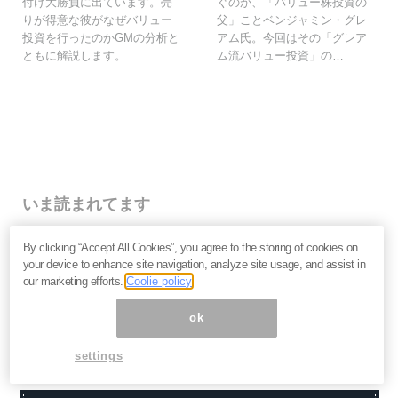
付け大勝負に出ています。売
ぐのが、「バリュー株投資の
りが得意な彼がなぜバリュー
父」ことベンジャミン・グレ
投資を行ったのかGMの分析と
アム氏。今回はその「グレア
ともに解説します。
ム流バリュー投資」の…
いま読まれてます
株価下落「三菱重工」今が買い？長期投資家が見るべ
By clicking “Accept All Cookies”, you agree to the storing of cookies on
き“防衛だけじゃない”強さと投資リスク＝栫井駿介
your device to enhance site navigation, analyze site usage, and assist in
優待新設「大黒屋HD」は買いか？仕手株説をどう見る
our marketing efforts.
Coolie policy
べきか、大化けの4条件を解説＝金融ライター K.Y
なぜキオクシアは売られる？長期投資家が見るべき、半
ok
導体決算「絶好調」の裏の裏＝栫井駿介
settings