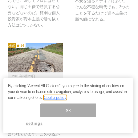
んでも、決してプロには勝て
不安を煽るメディアは多い。
ない。同じ土俵で勝負する必
そんな不穏な時代でも、3つの
要などないのだ。貧弱な個人
ことを守るだけで資本主義の
投資家が資本主義で勝ち抜く
勝ち組になれる。
方法は1つしかない。
株式
14
2015年6月29日
By clicking “Accept All Cookies”, you agree to the storing of cookies on
グローバル株主資本主義
your device to enhance site navigation, analyze site usage, and assist in
が進むとその国は退化す
our marketing efforts.
Coolie policy
る？
日本株が好調に推移し、2000
ok
年のITバブルの天井を超えま
した。この株高には外国人投
settings
資家が大きく影響していると
言われています。この状況が