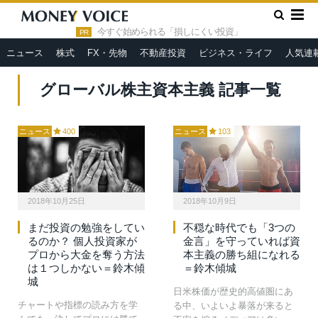
»
HOME
グローバル株主資本主義
今すぐ始められる「損しにくい投資」
PR
ニュース
株式
FX・先物
不動産投資
ビジネス・ライフ
人気連
グローバル株主資本主義 記事一覧
ニュース
400
ニュース
103
2018年10月25日
2018年10月9日
まだ投資の勉強をしてい
不穏な時代でも「3つの
るのか？ 個人投資家が
金言」を守っていれば資
プロから大金を奪う方法
本主義の勝ち組になれる
は１つしかない＝鈴木傾
＝鈴木傾城
城
日米株価が歴史的高値圏にあ
チャートや指標の読み方を学
る中、いよいよ暴落が来ると