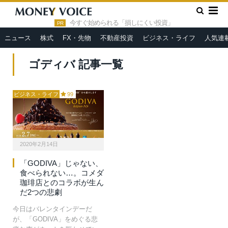
»
HOME
ゴディバ
今すぐ始められる「損しにくい投資」
PR
ニュース
株式
FX・先物
不動産投資
ビジネス・ライフ
人気連
ゴディバ 記事一覧
ビジネス・ライフ
99
2020年2月14日
「GODIVA」じゃない、
食べられない…。コメダ
珈琲店とのコラボが生ん
だ2つの悲劇
今日はバレンタインデーだ
が、「GODIVA」をめぐる悲