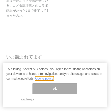
痛な声がネットを賑わせてい
る。コメダ珈琲店とのコラボ
商品がたった5日で終了してし
まったのだ。
いま読まれてます
働く必要がない人・働いても報われない人の二極化へ
By clicking “Accept All Cookies”, you agree to the storing of cookies on
――鈴木傾城が語るAI時代のサバイバル論
your device to enhance site navigation, analyze site usage, and assist in
努力と根性が裏目に出る時代に。スピリチュアルリーダ
our marketing efforts.
Coolie policy
ーMISAが語る「お金の流れに乗る人・外れる人」の違
い
ok
なぜマスクはSpaceXのIPOを急ぐのか。2.9兆ドル「同
時上場」が暴くAI企業の採算性とサム・アルトマンへ
settings
の“復讐”＝房広治