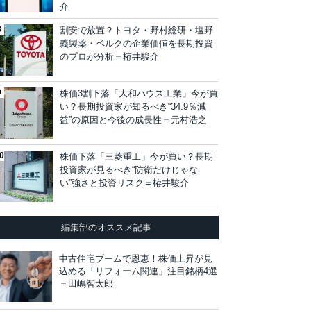
介
割安で放置？トヨタ・野村総研・塩野
義製薬・ベルクの企業価値を長期投資
のプロが分析＝栫井駿介
株価3割下落「大和ハウス工業」今が買
い？長期投資家が知るべき“34.9％減
益”の原因と今後の成長性＝元村浩之
株価下落「三菱重工」今が買い？長期
投資家が見るべき“防衛だけじゃな
い”強さと投資リスク＝栫井駿介
編集部のオススメ記事
中古住宅ブームで恩恵！株価上昇が見
込める「リフォーム関連」注目銘柄4選
＝田嶋智太郎