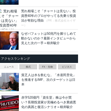
荒れ相場こそ「チャートは見ない」投
資歴40年のプロがやってる先乗り投資
法が有効な理由
（PR：株式会社カイザ
ー）
なぜバフェットは50兆円を握りしめて
動かないのか？最新インタビューから
見えた次の一手＝栫井駿介
アクセスランキング
ニュース
株式
FX・先物
ビジネス
貧乏人は水を飲むな。「水道民営化」
を推進するIMF、次のターゲットは日
本
赤字520億円「資生堂」株は今が買
い？長期投資家が見極めるべき業績悪
化の真因と復活シナリオ＝栫井駿介