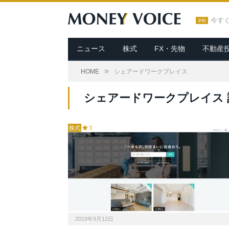
今す
PR
ニュース
株式
FX・先物
不動産
»
HOME
シェアードワークプレイス
シェアードワークプレイス 
株式
3
2019年9月12日