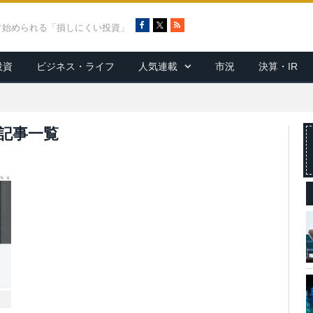
F
X
R
ぐ始められる「損しにくい投資」
a
S
c
S
投資
ビジネス・ライフ
人気連載
市況
決算・IR
e
b
o
o
k
記事一覧