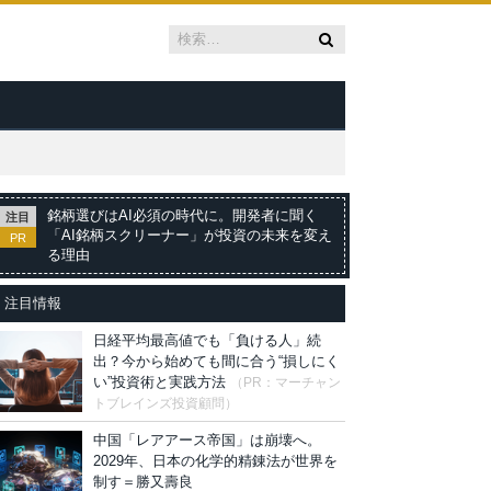
銘柄選びはAI必須の時代に。開発者に聞く
注目
「AI銘柄スクリーナー」が投資の未来を変え
PR
る理由
注目情報
日経平均最高値でも「負ける人」続
出？今から始めても間に合う“損しにく
い”投資術と実践方法
（PR：マーチャン
トブレインズ投資顧問）
中国「レアアース帝国」は崩壊へ。
2029年、日本の化学的精錬法が世界を
制す＝勝又壽良