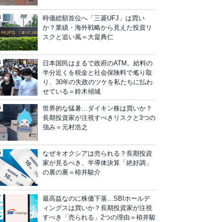
時価総額首位へ「三菱UFJ」は買い
か？業績・海外戦略から見えた投資リ
スクと追い風＝大畠典仁
日本国民はまるで政府のATM。給料の
半分近くを税金と社会保険料で毟り取
り、30年の失政のツケを私たちに払わ
せている＝鈴木傾城
世界的な猛暑…ダイキン株は買いか？
長期投資家が注視すべきリスクと3つの
強み＝元村浩之
なぜキオクシアは売られる？長期投資
家が見るべき、半導体決算「絶好調」
の裏の裏＝栫井駿介
最高益なのに株価下落…SBIホールデ
ィングスは買いか？長期投資家が注視
すべき「売られる」2つの理由＝栫井駿