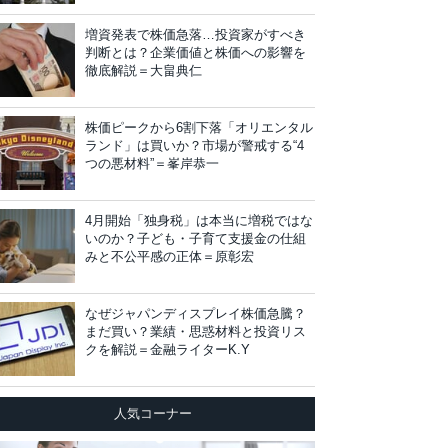
増資発表で株価急落…投資家がすべき
判断とは？企業価値と株価への影響を
徹底解説＝大畠典仁
株価ピークから6割下落「オリエンタル
ランド」は買いか？市場が警戒する“4
つの悪材料”＝峯岸恭一
4月開始「独身税」は本当に増税ではな
いのか？子ども・子育て支援金の仕組
みと不公平感の正体＝原彰宏
なぜジャパンディスプレイ株価急騰？
まだ買い？業績・思惑材料と投資リス
クを解説＝金融ライターK.Y
人気コーナー