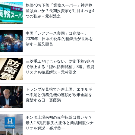
株価40％下落「業務スーパー」神戸物
産は買いか？長期投資家が注目すべき4
つの強み＝元村浩之
中国「レアアース帝国」は崩壊へ。
2029年、日本の化学的精錬法が世界を
制す＝勝又壽良
三菱重工だけじゃない、防衛予算9兆円
で浮上する「隠れ防衛銘柄」3選。投資
リスクも徹底解説＝元村浩之
トランプが見捨てた途上国。エネルギ
ー不足と債務危機の連鎖が欧米金融を
直撃する日＝斎藤満
ホンダ上場来初の赤字転落は買いか？
最大2.5兆円損失の正体と業績回復シナ
リオを解説＝峯岸恭一