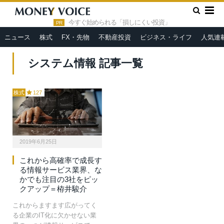
»
HOME
システム情報
今すぐ始められる「損しにくい投資」
PR
ニュース
株式
FX・先物
不動産投資
ビジネス・ライフ
人気連
システム情報 記事一覧
株式
127
2019年6月25日
これから高確率で成長す
る情報サービス業界、な
かでも注目の3社をピッ
クアップ＝栫井駿介
これからますます広がってく
る企業のIT化に欠かせない業