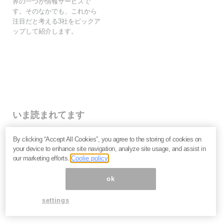
界の一つが情報サービスで
す。そのなかでも、これから
注目だと考える3社をピックア
ップして紹介します。
いま読まれてます
なぜ個人投資家は「みんなが買っているから」と手を出
By clicking “Accept All Cookies”, you agree to the storing of cookies on
して大損するのか？
your device to enhance site navigation, analyze site usage, and assist in
キオクシア・イオン・NTT…なぜ人気銘柄は思うように
our marketing efforts.
Coolie policy
上がらないのか。投資家が見落とす企業の「性質」＝栫
井駿介
ok
2027年、日本は金融危機に向かう？長期金利上昇の裏
で起きている「負債の危機」を吉田繁治が解説
settings