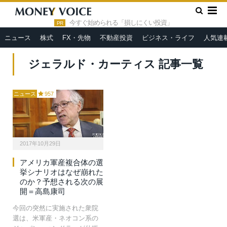
»
HOME
ジェラルド・カーティス
今すぐ始められる「損しにくい投資」
PR
ニュース
株式
FX・先物
不動産投資
ビジネス・ライフ
人気連
ジェラルド・カーティス 記事一覧
ニュース
957
2017年10月29日
アメリカ軍産複合体の選
挙シナリオはなぜ崩れた
のか？予想される次の展
開＝高島康司
今回の突然に実施された衆院
選は、米軍産・ネオコン系の