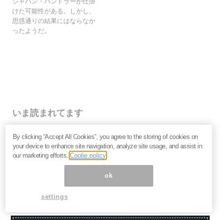
ジャパン・ハンドラーが仕掛
けた可能性がある。しかし、
思惑通りの結果にはならなか
ったようだ。
いま読まれてます
株価乱高下「アドバンテスト」は買いか？AI特需の行方
By clicking “Accept All Cookies”, you agree to the storing of cookies on
と投資リスクを解説＝江口裕臣
your device to enhance site navigation, analyze site usage, and assist in
株価下落「三菱重工」今が買い？長期投資家が見るべ
our marketing efforts.
Coolie policy
き“防衛だけじゃない”強さと投資リスク＝栫井駿介
優待新設「大黒屋HD」は買いか？仕手株説をどう見る
ok
べきか、大化けの4条件を解説＝金融ライター K.Y
settings