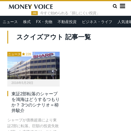
»
HOME
スクイズアウト
今すぐ始められる「損しにくい投資」
PR
ニュース
株式
FX・先物
不動産投資
ビジネス・ライフ
人気連
スクイズアウト 記事一覧
ニュース
228
2016年5月29日
東証2部転落のシャープ
を鴻海はどうするつもり
か？ 3つのシナリオ＝栫
井駿介
シャープが債務超過により東
証2部に転落。巨額の投資失敗