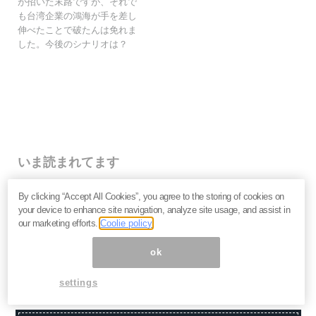
が招いた末路ですが、それで
も台湾企業の鴻海が手を差し
伸べたことで破たんは免れま
した。今後のシナリオは？
いま読まれてます
株価乱高下「アドバンテスト」は買いか？AI特需の行方
By clicking “Accept All Cookies”, you agree to the storing of cookies on
と投資リスクを解説＝江口裕臣
your device to enhance site navigation, analyze site usage, and assist in
株価下落「三菱重工」今が買い？長期投資家が見るべ
our marketing efforts.
Coolie policy
き“防衛だけじゃない”強さと投資リスク＝栫井駿介
優待新設「大黒屋HD」は買いか？仕手株説をどう見る
ok
べきか、大化けの4条件を解説＝金融ライター K.Y
settings