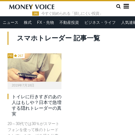
»
HOME
スマホトレーダー
今すぐ始められる「損しにくい投資」
PR
ニュース
株式
FX・先物
不動産投資
ビジネス・ライフ
人気連
スマホトレーダー 記事一覧
PR
267
2019年7月18日
トイレに行きすぎのあの
人はもしや？日本で急増
する隠れトレーダーの真
実
20～30代では30％がスマート
フォンを使って株のトレード