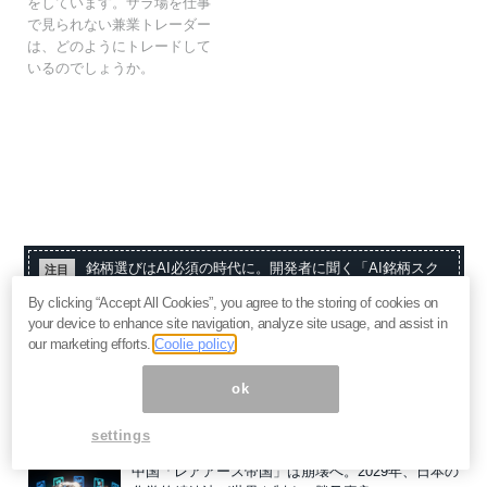
をしています。ザラ場を仕事
で見られない兼業トレーダー
は、どのようにトレードして
いるのでしょうか。
銘柄選びはAI必須の時代に。開発者に聞く「AI銘柄スク
注目
リーナー」が投資の未来を変える理由
PR
By clicking “Accept All Cookies”, you agree to the storing of cookies on
your device to enhance site navigation, analyze site usage, and assist in
注目情報
our marketing efforts.
Coolie policy
日経平均最高値でも「負ける人」続出？今から始め
ok
ても間に合う“損しにくい”投資術と実践方法
（PR：
マーチャントブレインズ投資顧問）
settings
中国「レアアース帝国」は崩壊へ。2029年、日本の