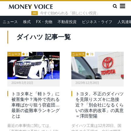
»
HOME
ダイハツ
今すぐ始められる「損しにくい投資」
PR
ニュース
株式
FX・先物
不動産投資
ビジネス・ライフ
人気連
ダイハツ 記事一覧
ニュース
2
ニュース
78
2024年3月15日
2023年12月28日
トヨタ車と「軽トラ」に
トヨタ、不正のダイハツ
被害集中？海外で売れる
を見限りスズキに急接
車種ばかり狙う窃盗団…
近？「別会社になるくら
最新の盗難車ランキング
いの抜本的改革」の真意
とは
＝澤田聖陽
最近の車事情に関しては、
ダイハツ工業は12月20日、国