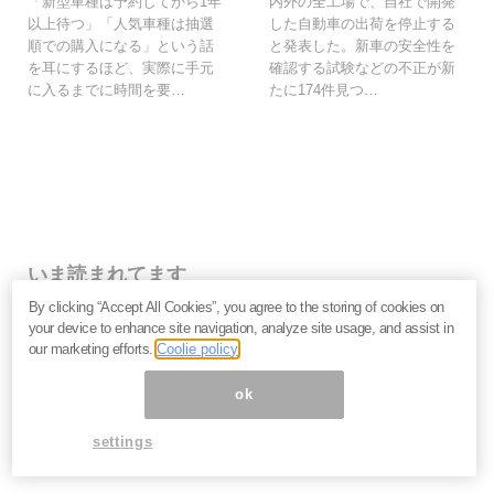
「新型車種は予約してから1年
内外の全工場で、自社で開発
以上待つ」「人気車種は抽選
した自動車の出荷を停止する
順での購入になる」という話
と発表した。新車の安全性を
を耳にするほど、実際に手元
確認する試験などの不正が新
に入るまでに時間を要…
たに174件見つ…
いま読まれてます
By clicking “Accept All Cookies”, you agree to the storing of cookies on
株価乱高下「アドバンテスト」は買いか？AI特需の行方
your device to enhance site navigation, analyze site usage, and assist in
と投資リスクを解説＝江口裕臣
our marketing efforts.
Coolie policy
株価下落「三菱重工」今が買い？長期投資家が見るべ
き“防衛だけじゃない”強さと投資リスク＝栫井駿介
ok
優待新設「大黒屋HD」は買いか？仕手株説をどう見る
べきか、大化けの4条件を解説＝金融ライター K.Y
settings