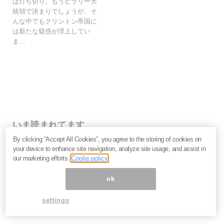
は打ち切り。もうヒラリー大
統領で決まりでしょうが、そ
んな中でもクリントン帝国に
は新たな疑惑が浮上してい
ま…
いま読まれてます
By clicking “Accept All Cookies”, you agree to the storing of cookies on
株価下落「三菱重工」今が買い？長期投資家が見るべ
your device to enhance site navigation, analyze site usage, and assist in
き“防衛だけじゃない”強さと投資リスク＝栫井駿介
our marketing efforts.
Coolie policy
優待新設「大黒屋HD」は買いか？仕手株説をどう見る
べきか、大化けの4条件を解説＝金融ライター K.Y
ok
なぜキオクシアは売られる？長期投資家が見るべき、半
導体決算「絶好調」の裏の裏＝栫井駿介
settings