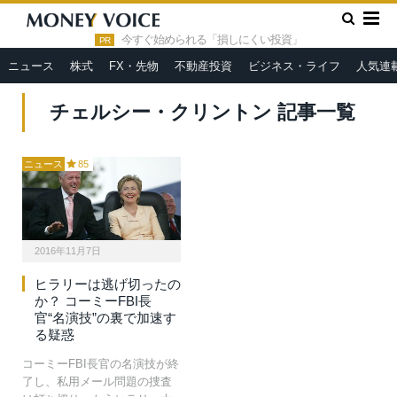
»
HOME
チェルシー・クリントン
今すぐ始められる「損しにくい投資」
PR
ニュース
株式
FX・先物
不動産投資
ビジネス・ライフ
人気連
チェルシー・クリントン 記事一覧
ニュース
85
2016年11月7日
ヒラリーは逃げ切ったの
か？ コーミーFBI長
官“名演技”の裏で加速す
る疑惑
コーミーFBI長官の名演技が終
了し、私用メール問題の捜査