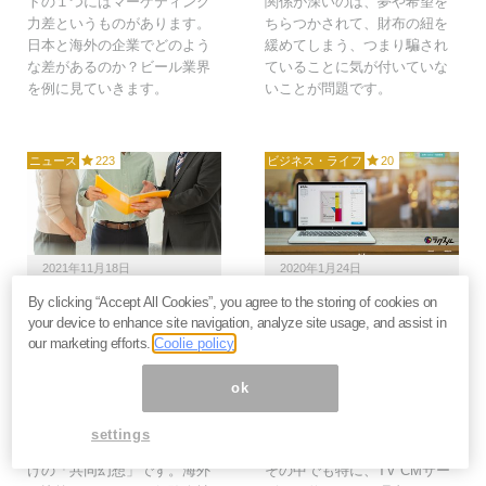
トの１つにはマーケティング
関係が深いのは、夢や希望を
力差というものがあります。
ちらつかされて、財布の紐を
日本と海外の企業でどのよう
緩めてしまう、つまり騙され
な差があるのか？ビール業界
ていることに気が付いていな
を例に見ていきます。
いことが問題です。
ニュース
223
ビジネス・ライフ
20
2021年11月18日
2020年1月24日
By clicking “Accept All Cookies”, you agree to the storing of cookies on
無駄の塊「生命保険」な
印刷のラクスルがテレビ
your device to enhance site navigation, analyze site usage, and assist in
ぜ欧米より3倍も高い？
CM事業も好調。同じビ
our marketing efforts.
Coolie policy
保険会社のボッタクリと
ジネスモデルを活かして
偽りの“相互扶助”に気づ
さらなる成長へ＝シバタ
ok
け＝神岡真司
ナオキ
生命保険の加入は必須のよう
今回は印刷事業で成長してき
settings
に思われていますが、日本だ
たラクスルをピックアップ。
けの「共同幻想」です。海外
その中でも特に、TV CMサー