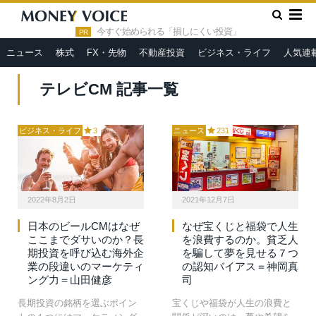
»
HOME
テレビCM
今すぐ始められる「損しにくい投資」
PR
ニュース
株式
FX・先物
不動産投資
ビジネス・ライフ
人気連
テレビCM 記事一覧
ビジネス・ライフ
3
ニュース
231
2022年8月2日
2021年12月7日
日本のビールCMはなぜ
なぜ宝くじと福袋で人生
ここまでダサいのか？長
を浪費するのか。貧乏人
期投資を呼び込む海外企
を騙して夢を見せる７つ
業の段違いのマーケティ
の認知バイアス＝神岡真
ング力＝山田健彦
司
長期投資の銘柄を選ぶポイン
宝くじや福袋が人生の浪費と