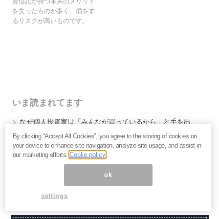
資信託が持つ本来のメリット
を失ったものが多く、損をす
るリスクが高いものです。
いま読まれてます
なぜ個人投資家は「みんなが買っているから」と手を出
して大損するのか？
By clicking “Accept All Cookies”, you agree to the storing of cookies on
キオクシア・イオン・NTT…なぜ人気銘柄は思うように
your device to enhance site navigation, analyze site usage, and assist in
上がらないのか。投資家が見落とす企業の「性質」＝栫
our marketing efforts.
Coolie policy
井駿介
2027年、日本は金融危機に向かう？長期金利上昇の裏
ok
で起きている「負債の危機」を吉田繁治が解説
settings