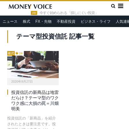
»
HOME
テーマ型投資信託
今すぐ始められる「損しにくい投資」
PR
ニュース
株式
FX・先物
不動産投資
ビジネス・ライフ
人気連
テーマ型投資信託 記事一覧
株式
24
2020年9月27日
投資信託の新商品は地雷
だらけ？テーマ型のワク
ワク感に大損の罠＝川畑
明美
投資信託の「新商品」を紹介
されたときは要注意です。投