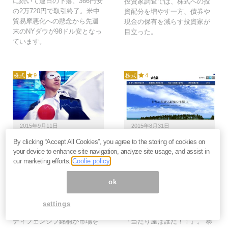
に続いて連日の下落、366円安
投資家調査では、株式への投
の2万720円で取引終了。米中
資配分を増やす一方、債券や
貿易摩悪化への懸念から先週
現金の保有を減らす投資家が
末のNYダウが98ドル安となっ
目立った。
ています。
株式
9
株式
4
2015年9月11日
2015年8月31日
By clicking “Accept All Cookies”, you agree to the storing of cookies on
「ディフェンシブ銘柄」
31年ぶり高値更新！小
your device to enhance site navigation, analyze site usage, and assist in
の値動きで考える、
野薬品＜4528＞の牽引
our marketing efforts.
Coolie policy
2015年これからの日本
役は革命的がん免疫療法
株式市場
剤「オプジーボ」
ok
2015年の日本株式市場は、そ
毎週日曜日にアナリスト・証
の値動きの荒さもさることな
券マン・専門誌記者等が気に
settings
がら、本来低リスクなはずの
なる銘柄を紹介するメルマガ
ディフェンシブ銘柄が市場を
『当たり屋は誰だ！！』。“暴