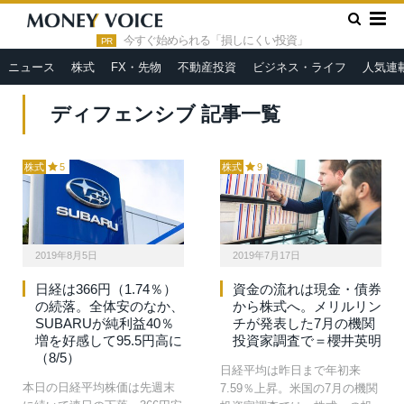
»
HOME
ディフェンシブ
今すぐ始められる「損しにくい投資」
PR
ニュース
株式
FX・先物
不動産投資
ビジネス・ライフ
人気連
ディフェンシブ 記事一覧
株式
5
株式
9
2019年8月5日
2019年7月17日
日経は366円（1.74％）
資金の流れは現金・債券
の続落。全体安のなか、
から株式へ。メリルリン
SUBARUが純利益40％
チが発表した7月の機関
増を好感して95.5円高に
投資家調査で＝櫻井英明
（8/5）
日経平均は昨日まで年初来
本日の日経平均株価は先週末
7.59％上昇。米国の7月の機関