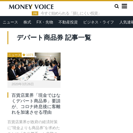
»
HOME
デパート商品券
今すぐ始められる「損しにくい投資」
PR
ニュース
株式
FX・先物
不動産投資
ビジネス・ライフ
人気連
デパート商品券 記事一覧
ニュース
1073
2020年3月26日
百貨店業界「現金ではな
くデパート商品券」要請
が、コロナ終息後に客離
れを加速させる理由
百貨店業界が政府の経済対策
に“現金よりも商品券”を求めた