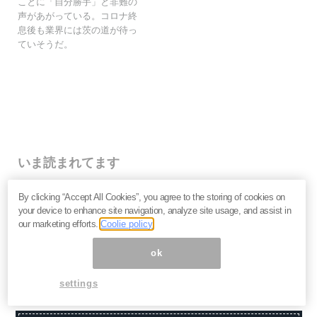
ことに「自分勝手」と非難の
声があがっている。コロナ終
息後も業界には茨の道が待っ
ていそうだ。
いま読まれてます
株価乱高下「アドバンテスト」は買いか？AI特需の行方
By clicking “Accept All Cookies”, you agree to the storing of cookies on
と投資リスクを解説＝江口裕臣
your device to enhance site navigation, analyze site usage, and assist in
株価下落「三菱重工」今が買い？長期投資家が見るべ
our marketing efforts.
Coolie policy
き“防衛だけじゃない”強さと投資リスク＝栫井駿介
優待新設「大黒屋HD」は買いか？仕手株説をどう見る
ok
べきか、大化けの4条件を解説＝金融ライター K.Y
settings