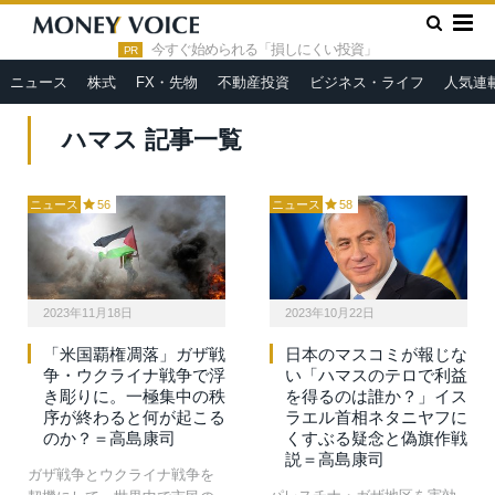
»
HOME
ハマス
今すぐ始められる「損しにくい投資」
PR
ニュース
株式
FX・先物
不動産投資
ビジネス・ライフ
人気連
ハマス 記事一覧
ニュース
56
ニュース
58
2023年11月18日
2023年10月22日
「米国覇権凋落」ガザ戦
日本のマスコミが報じな
争・ウクライナ戦争で浮
い「ハマスのテロで利益
き彫りに。一極集中の秩
を得るのは誰か？」イス
序が終わると何が起こる
ラエル首相ネタニヤフに
のか？＝高島康司
くすぶる疑念と偽旗作戦
説＝高島康司
ガザ戦争とウクライナ戦争を