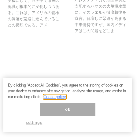
パレスチナ・ガザ地区を実効
契機にして、世界中で市民の
支配するハマスの大規模攻撃
認識が根本的に変化しつつあ
に、イスラエルが徹底報復を
る。これは、アメリカの覇権
宣言。日増しに緊迫が高まる
の凋落が急速に進んでいるこ
中東情勢ですが、国内メディ
との反映である。アメ…
アはこの問題をどこま…
いま読まれてます
By clicking “Accept All Cookies”, you agree to the storing of cookies on
your device to enhance site navigation, analyze site usage, and assist in
株価乱高下「アドバンテスト」は買いか？AI特需の行方
our marketing efforts.
Coolie policy
と投資リスクを解説＝江口裕臣
株価下落「三菱重工」今が買い？長期投資家が見るべ
ok
き“防衛だけじゃない”強さと投資リスク＝栫井駿介
優待新設「大黒屋HD」は買いか？仕手株説をどう見る
settings
べきか、大化けの4条件を解説＝金融ライター K.Y