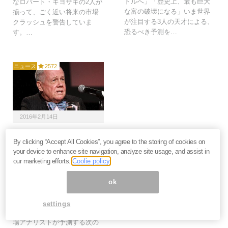
ドルへ」「歴史上、最も巨大
なロバート・キヨサキの2人が
な富の破壊になる」いま世界
揃って、ごく近い将来の市場
が注目する3人の天才による、
クラッシュを警告していま
恐るべき予測を…
す。…
ニュース
2572
2016年2月14日
ジム・ロジャーズも警
By clicking “Accept All Cookies”, you agree to the storing of cookies on
鐘 戻り相場の限界点と
your device to enhance site navigation, analyze site usage, and assist in
「3月10日大暴落」説＝
our marketing efforts.
Coolie policy
高島康司
日銀のマイナス金利導入によ
ok
り日本の株式市場は大混乱に
陥った。そこで今回は著名投
settings
資家の相場見通し、海外の市
場アナリストが予測する次の