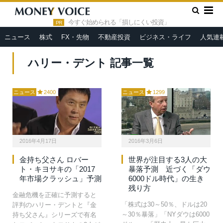
»
HOME
ハリー・デント
今すぐ始められる「損しにくい投資」
PR
ニュース
株式
FX・先物
不動産投資
ビジネス・ライフ
人気連
ハリー・デント 記事一覧
ニュース
2400
ニュース
1299
2016年4月17日
2016年3月6日
金持ち父さん ロバー
世界が注目する3人の大
ト・キヨサキの「2017
暴落予測 近づく「ダウ
年市場クラッシュ」予測
6000ドル時代」の生き
残り方
金融危機を正確に予測すると
「株式は30～50％、ドルは20
評判のハリー・デントと『金
～30％暴落」「NYダウは6000
持ち父さん』シリーズで有名