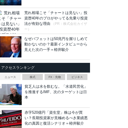
荒れ相場こそ「チャートは見ない」投
資歴40年のプロがやってる先乗り投資
法が有効な理由
（PR：株式会社カイザ
ー）
なぜバフェットは50兆円を握りしめて
動かないのか？最新インタビューから
見えた次の一手＝栫井駿介
アクセスランキング
ニュース
株式
FX・先物
ビジネス
貧乏人は水を飲むな。「水道民営化」
を推進するIMF、次のターゲットは日
本
赤字520億円「資生堂」株は今が買
い？長期投資家が見極めるべき業績悪
化の真因と復活シナリオ＝栫井駿介