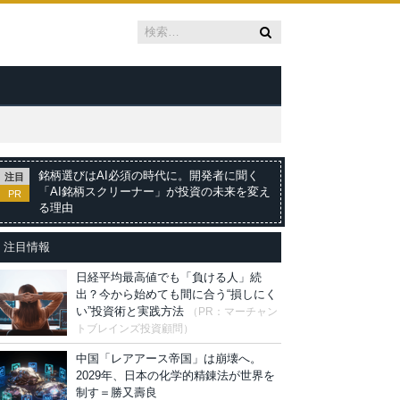
銘柄選びはAI必須の時代に。開発者に聞く
注目
「AI銘柄スクリーナー」が投資の未来を変え
PR
る理由
注目情報
日経平均最高値でも「負ける人」続
出？今から始めても間に合う“損しにく
い”投資術と実践方法
（PR：マーチャン
トブレインズ投資顧問）
中国「レアアース帝国」は崩壊へ。
2029年、日本の化学的精錬法が世界を
制す＝勝又壽良