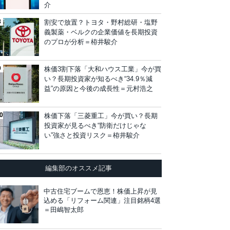
介
割安で放置？トヨタ・野村総研・塩野
義製薬・ベルクの企業価値を長期投資
のプロが分析＝栫井駿介
株価3割下落「大和ハウス工業」今が買
い？長期投資家が知るべき“34.9％減
益”の原因と今後の成長性＝元村浩之
株価下落「三菱重工」今が買い？長期
投資家が見るべき“防衛だけじゃな
い”強さと投資リスク＝栫井駿介
編集部のオススメ記事
中古住宅ブームで恩恵！株価上昇が見
込める「リフォーム関連」注目銘柄4選
＝田嶋智太郎