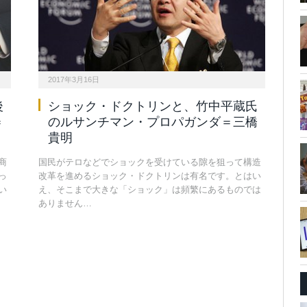
2017年3月16日
後
ショック・ドクトリンと、竹中平蔵氏
＝
のルサンチマン・プロパガンダ＝三橋
貴明
商
国民がテロなどでショックを受けている隙を狙って構造
っ
改革を進めるショック・ドクトリンは有名です。とはい
い
え、そこまで大きな「ショック」は頻繁にあるものでは
ありません…