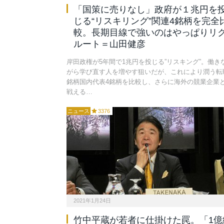
「国策に売りなし」政府が１兆円を
じる“リスキリング”関連4銘柄を完全
較。長期目線で強いのはやっぱりリ
ルート＝山田健彦
岸田政権が5年間で1兆円を投じる”リスキング”。働き
がら学び直す人を増やす狙いだが、これにより潤う転
銘柄国内代表4銘柄を比較し、さらに海外の競業企業
戦える…
ニュース
3376
2021年1月24日
竹中平蔵が若者に仕掛けた罠。「1億