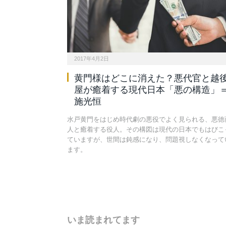
2017年4月2日
黄門様はどこに消えた？悪代官と越
屋が癒着する現代日本「悪の構造」
施光恒
水戸黄門をはじめ時代劇の悪役でよく見られる、悪徳
人と癒着する役人。その構図は現代の日本でもはびこ
ていますが、世間は鈍感になり、問題視しなくなって
ます。
いま読まれてます