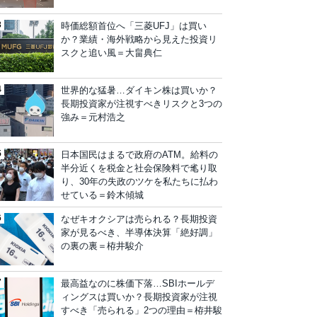
時価総額首位へ「三菱UFJ」は買い
か？業績・海外戦略から見えた投資リ
スクと追い風＝大畠典仁
世界的な猛暑…ダイキン株は買いか？
長期投資家が注視すべきリスクと3つの
強み＝元村浩之
日本国民はまるで政府のATM。給料の
半分近くを税金と社会保険料で毟り取
り、30年の失政のツケを私たちに払わ
せている＝鈴木傾城
なぜキオクシアは売られる？長期投資
家が見るべき、半導体決算「絶好調」
の裏の裏＝栫井駿介
最高益なのに株価下落…SBIホールデ
ィングスは買いか？長期投資家が注視
すべき「売られる」2つの理由＝栫井駿