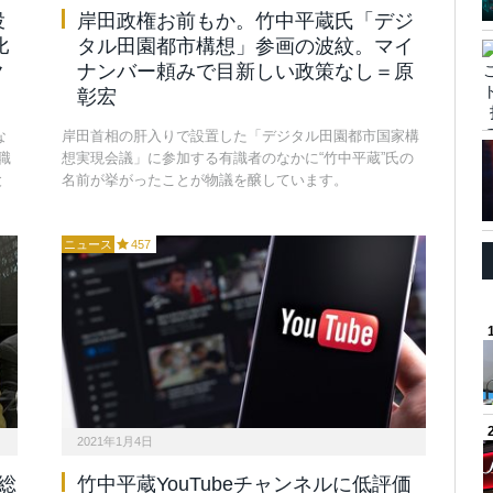
投
岸田政権お前もか。竹中平蔵氏「デジ
比
タル田園都市構想」参画の波紋。マイ
ク
ナンバー頼みで目新しい政策なし＝原
彰宏
な
岸田首相の肝入りで設置した「デジタル田園都市国家構
職
想実現会議」に参加する有識者のなかに“竹中平蔵”氏の
と
名前が挙がったことが物議を醸しています。
ニュース
457
2021年1月4日
総
竹中平蔵YouTubeチャンネルに低評価