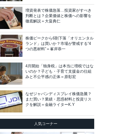
増資発表で株価急落…投資家がすべき
判断とは？企業価値と株価への影響を
徹底解説＝大畠典仁
株価ピークから6割下落「オリエンタル
ランド」は買いか？市場が警戒する“4
つの悪材料”＝峯岸恭一
4月開始「独身税」は本当に増税ではな
いのか？子ども・子育て支援金の仕組
みと不公平感の正体＝原彰宏
なぜジャパンディスプレイ株価急騰？
まだ買い？業績・思惑材料と投資リス
クを解説＝金融ライターK.Y
人気コーナー