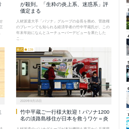
考
が殺到。「生粋の炎上系、迷惑系」評
価定まる
せ
人材派遣大手「パソナ」グループの会長を務め、菅政権
正
のブレーンでも知られる経済学者の竹中平蔵氏が、この
。
年末年始になんとユーチューバーデビューを果たした
こ…
株式
139
2020年9月15日
生
竹中平蔵ご一行様大歓迎！パソナ1200
名の淡路島移住が日本を救うワケ＝炎
持
人材派遣のパソナグループが本社機能を東京から兵庫県