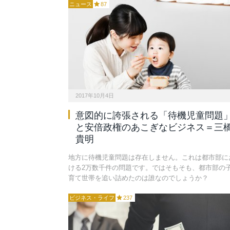
ニュース
87
2017年10月4日
意図的に誇張される「待機児童問題
と安倍政権のあこぎなビジネス＝三
貴明
地方に待機児童問題は存在しません。これは都市部に
ける2万数千件の問題です。ではそもそも、都市部の
育て世帯を追い詰めたのは誰なのでしょうか？
ビジネス・ライフ
237