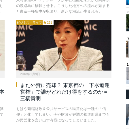
も
の淡路島に移転させる。こうした地方への流れが始まる
。
と東京一極集中が収まり、新たな潮流が生まれる。
ビジネス・ライフ
251
2018年1月9日
また外資に売却？ 東京都の「下水道運
本
営権」で誰がどれだけ得をするのか＝
三橋貴明
算
もはや緊縮財政＆公共サービスの民営化は一種の「信
で
仰」と化してしまい、今や財政が好調の都道府県までも
。
が民営化を言い出す有様になってしまいました。