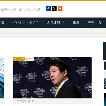
F
X
R
ぐ始められる「損しにくい投資」
a
S
c
S
投資
ビジネス・ライフ
人気連載
市況
決算・IR
e
b
o
o
k
ニュース
861
2021年11月11日