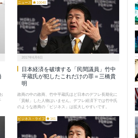
ニュース
10040
2017年6月6日
」
日本経済を破壊する「民間議員」竹中
橋
平蔵氏が犯したこれだけの罪＝三橋貴
明
お
政商の中の政商、竹中平蔵氏ほど日本のデフレ長期化に
子
「貢献」した人物はいません。デフレ経済下では竹中氏
のような政商の「ビジネス」は拡大しやすいです。
ビジネス・ライフ
161