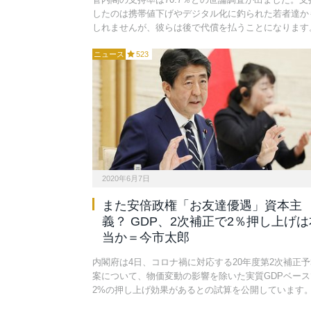
したのは携帯値下げやデジタル化に釣られた若者達か
しれませんが、彼らは後で代償を払うことになります
ニュース
523
2020年6月7日
また安倍政権「お友達優遇」資本主
義？ GDP、2次補正で2％押し上げは
当か＝今市太郎
内閣府は4日、コロナ禍に対応する20年度第2次補正予
案について、物価変動の影響を除いた実質GDPベース
2%の押し上げ効果があるとの試算を公開しています