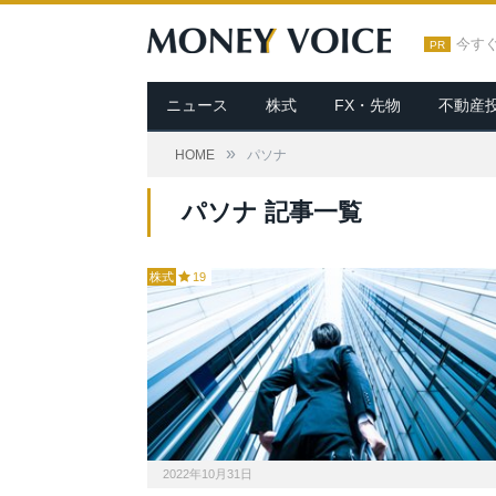
今す
PR
ニュース
株式
FX・先物
不動産
»
HOME
パソナ
パソナ 記事一覧
株式
19
2022年10月31日