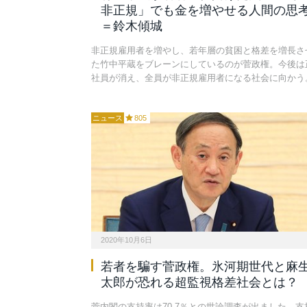
非正規」でも金を増やせる人間の思
＝鈴木傾城
非正規雇用者を増やし、若年層の貧困と格差を増長さ
た竹中平蔵をブレーンにしているのが菅政権。今後は
社員が消え、全員が非正規雇用者になる社会に向かう
ニュース
805
2020年10月6日
若者を騙す菅政権。氷河期世代と麻
太郎が恐れる超監視格差社会とは？
菅内閣の支持率は70.7％との世論調査が出ました。支