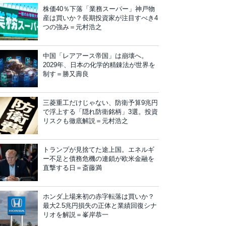
株価40％下落「業務スーパー」神戸物
産は買いか？長期投資家が注目すべき4
つの強み＝元村浩之
中国「レアアース帝国」は崩壊へ。
2029年、日本の化学的精錬法が世界を
制す＝勝又壽良
三菱重工だけじゃない、防衛予算9兆円
で浮上する「隠れ防衛銘柄」3選。投資
リスクも徹底解説＝元村浩之
トランプが見捨てた途上国。エネルギ
ー不足と債務危機の連鎖が欧米金融を
直撃する日＝斎藤満
ホンダ上場来初の赤字転落は買いか？
最大2.5兆円損失の正体と業績回復シナ
リオを解説＝峯岸恭一