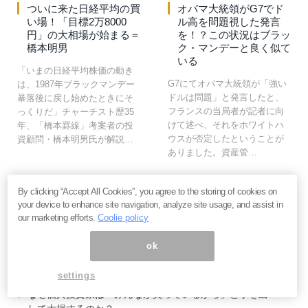
ついに来た日経平均の買
オバマ大統領がG7でド
い場！「目標2万8000
ル高を問題視した発言
円」の大相場が始まる＝
を！？この状況はブラッ
橋本明男
ク・マンデーと良く似て
いる
「いまの日経平均株価の動き
G7にてオバマ大統領が「強い
は、1987年ブラックマンデー
ドルは問題」と発言したと、
暴落後に戻し始めたときにそ
フランスの当局者が記者に向
っくりだ」チャーチスト歴35
けて述べ、それをホワイトハ
年、「橋本罫線」考案者の投
ウスが否定したということが
資顧問・橋本明男氏が解説…
ありました。資産管…
By clicking “Accept All Cookies”, you agree to the storing of cookies on
your device to enhance site navigation, analyze site usage, and assist in
our marketing efforts.
Coolie policy
ok
いま読まれてます
settings
なぜ個人投資家は「みんなが買っているから」と手を出