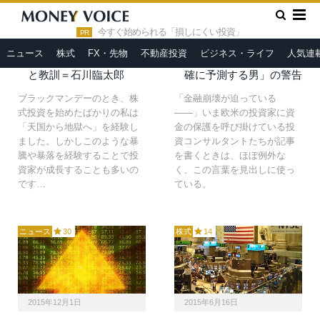
»
HOME
ブラックマンデー
2016年7月26日
2015年12月20日
今すぐ始められる「損しにくい投資」
PR
1987年10月19日「ブラ
超特大ブラックマンデー
ニュース
株式
FX・先物
不動産投資
ビジネス・ライフ
人気連
ックマンデー」の思い出
の足音～「QE動向を的
と教訓＝石川臨太郎
確に予測する男」の警告
ブラックマンデーのとき、株
「金融崩壊が迫っている
式投資を始めたばかりの私は
――」いま欧米の投資家に資
「天国から地獄へ」を経験し
金の保護を呼び掛けている投
ました。しかしこのような暴
資コンサルタントたちが記事
騰や暴落を経験することで投
を書くときは、ほぼ例外な
資家が成長することも多いの
く、この言葉を見出しに使っ
です…
ている。
ニュース
30
株式
14
2015年12月1日
2015年6月16日