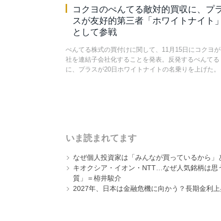
コクヨのぺんてる敵対的買収に、プ
スが友好的第三者「ホワイトナイト
として参戦
ぺんてる株式の買付けに関して、11月15日にコクヨが
社を連結子会社化することを発表。反発するぺんてる
に、プラスが20日ホワイトナイトの名乗りを上げた。
いま読まれてます
なぜ個人投資家は「みんなが買っているから」
キオクシア・イオン・NTT…なぜ人気銘柄は
質」＝栫井駿介
2027年、日本は金融危機に向かう？長期金利