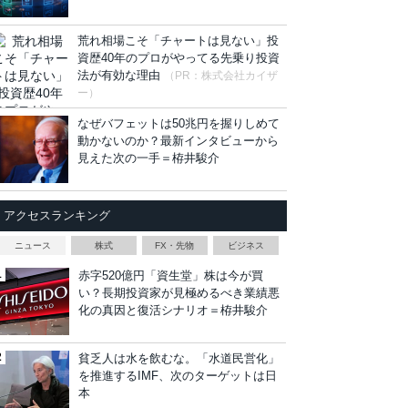
荒れ相場こそ「チャートは見ない」投
資歴40年のプロがやってる先乗り投資
法が有効な理由
（PR：株式会社カイザ
ー）
なぜバフェットは50兆円を握りしめて
動かないのか？最新インタビューから
見えた次の一手＝栫井駿介
アクセスランキング
ニュース
株式
FX・先物
ビジネス
赤字520億円「資生堂」株は今が買
い？長期投資家が見極めるべき業績悪
化の真因と復活シナリオ＝栫井駿介
貧乏人は水を飲むな。「水道民営化」
を推進するIMF、次のターゲットは日
本