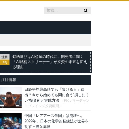
銘柄選びはAI必須の時代に。開発者に聞く
注目
「AI銘柄スクリーナー」が投資の未来を変え
PR
る理由
注目情報
日経平均最高値でも「負ける人」続
出？今から始めても間に合う“損しにく
い”投資術と実践方法
（PR：マーチャン
トブレインズ投資顧問）
中国「レアアース帝国」は崩壊へ。
2029年、日本の化学的精錬法が世界を
制す＝勝又壽良