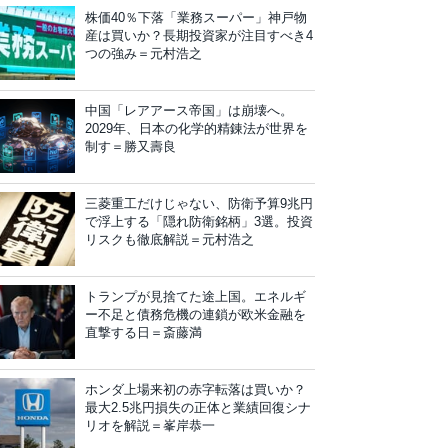
株価40％下落「業務スーパー」神戸物
産は買いか？長期投資家が注目すべき4
つの強み＝元村浩之
中国「レアアース帝国」は崩壊へ。
2029年、日本の化学的精錬法が世界を
制す＝勝又壽良
三菱重工だけじゃない、防衛予算9兆円
で浮上する「隠れ防衛銘柄」3選。投資
リスクも徹底解説＝元村浩之
トランプが見捨てた途上国。エネルギ
ー不足と債務危機の連鎖が欧米金融を
直撃する日＝斎藤満
ホンダ上場来初の赤字転落は買いか？
最大2.5兆円損失の正体と業績回復シナ
リオを解説＝峯岸恭一