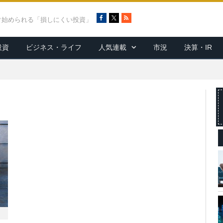
F
X
R
ぐ始められる「損しにくい投資」
a
S
c
S
投資
ビジネス・ライフ
人気連載
市況
決算・IR
e
b
o
o
k