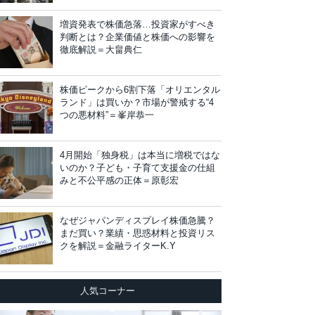
増資発表で株価急落…投資家がすべき
判断とは？企業価値と株価への影響を
徹底解説＝大畠典仁
株価ピークから6割下落「オリエンタル
ランド」は買いか？市場が警戒する“4
つの悪材料”＝峯岸恭一
4月開始「独身税」は本当に増税ではな
いのか？子ども・子育て支援金の仕組
みと不公平感の正体＝原彰宏
なぜジャパンディスプレイ株価急騰？
まだ買い？業績・思惑材料と投資リス
クを解説＝金融ライターK.Y
人気コーナー