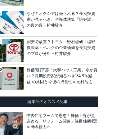
なぜキオクシアは売られる？長期投資
家が見るべき、半導体決算「絶好調」
の裏の裏＝栫井駿介
割安で放置？トヨタ・野村総研・塩野
義製薬・ベルクの企業価値を長期投資
のプロが分析＝栫井駿介
株価3割下落「大和ハウス工業」今が買
い？長期投資家が知るべき“34.9％減
益”の原因と今後の成長性＝元村浩之
編集部のオススメ記事
中古住宅ブームで恩恵！株価上昇が見
込める「リフォーム関連」注目銘柄4選
＝田嶋智太郎