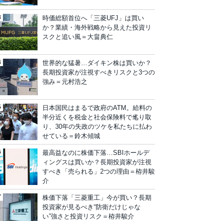
時価総額首位へ「三菱UFJ」は買い
か？業績・海外戦略から見えた投資リ
スクと追い風＝大畠典仁
世界的な猛暑…ダイキン株は買いか？
長期投資家が注視すべきリスクと3つの
強み＝元村浩之
日本国民はまるで政府のATM。給料の
半分近くを税金と社会保険料で毟り取
り、30年の失政のツケを私たちに払わ
せている＝鈴木傾城
最高益なのに株価下落…SBIホールデ
ィングスは買いか？長期投資家が注視
すべき「売られる」2つの理由＝栫井駿
介
株価下落「三菱重工」今が買い？長期
投資家が見るべき“防衛だけじゃな
い”強さと投資リスク＝栫井駿介