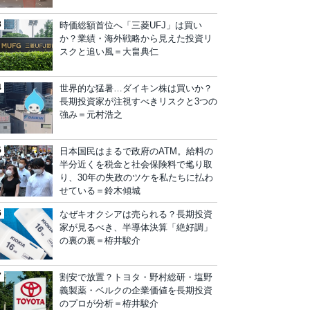
時価総額首位へ「三菱UFJ」は買い
か？業績・海外戦略から見えた投資リ
スクと追い風＝大畠典仁
世界的な猛暑…ダイキン株は買いか？
長期投資家が注視すべきリスクと3つの
強み＝元村浩之
日本国民はまるで政府のATM。給料の
半分近くを税金と社会保険料で毟り取
り、30年の失政のツケを私たちに払わ
せている＝鈴木傾城
なぜキオクシアは売られる？長期投資
家が見るべき、半導体決算「絶好調」
の裏の裏＝栫井駿介
割安で放置？トヨタ・野村総研・塩野
義製薬・ベルクの企業価値を長期投資
のプロが分析＝栫井駿介