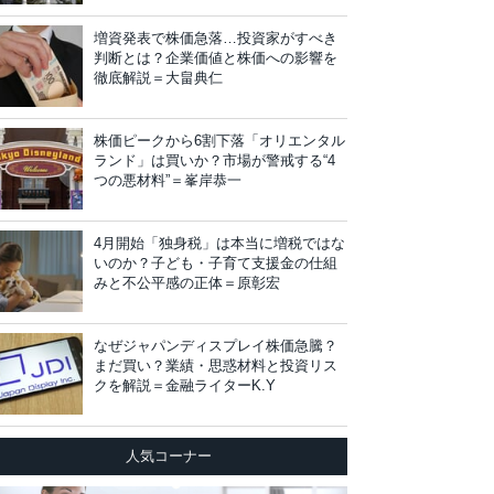
増資発表で株価急落…投資家がすべき
判断とは？企業価値と株価への影響を
徹底解説＝大畠典仁
株価ピークから6割下落「オリエンタル
ランド」は買いか？市場が警戒する“4
つの悪材料”＝峯岸恭一
4月開始「独身税」は本当に増税ではな
いのか？子ども・子育て支援金の仕組
みと不公平感の正体＝原彰宏
なぜジャパンディスプレイ株価急騰？
まだ買い？業績・思惑材料と投資リス
クを解説＝金融ライターK.Y
人気コーナー