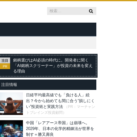
銘柄選びはAI必須の時代に。開発者に聞く
注目
「AI銘柄スクリーナー」が投資の未来を変え
PR
る理由
注目情報
日経平均最高値でも「負ける人」続
出？今から始めても間に合う“損しにく
い”投資術と実践方法
（PR：マーチャン
トブレインズ投資顧問）
中国「レアアース帝国」は崩壊へ。
2029年、日本の化学的精錬法が世界を
制す＝勝又壽良