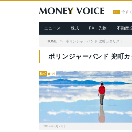
今す
PR
ニュース
株式
FX・先物
不動産
»
HOME
ボリンジャーバンド 兜町カタリスト
ボリンジャーバンド 兜町カ
株式
14
2017年9月27日