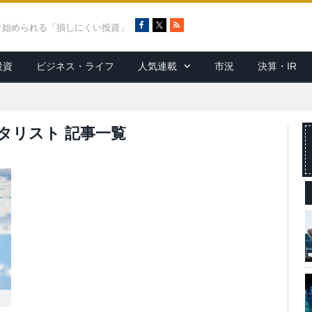
F
X
R
ぐ始められる「損しにくい投資」
a
S
c
S
投資
ビジネス・ライフ
人気連載
市況
決算・IR
e
b
o
o
k
タリスト 記事一覧