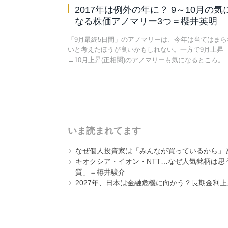
2017年は例外の年に？ 9～10月の気
なる株価アノマリー3つ＝櫻井英明
「9月最終5日間」のアノマリーは、今年は当てはまら
いと考えたほうが良いかもしれない。一方で9月上昇
→10月上昇(正相関)のアノマリーも気になるところ。
いま読まれてます
なぜ個人投資家は「みんなが買っているから」
キオクシア・イオン・NTT…なぜ人気銘柄は
質」＝栫井駿介
2027年、日本は金融危機に向かう？長期金利