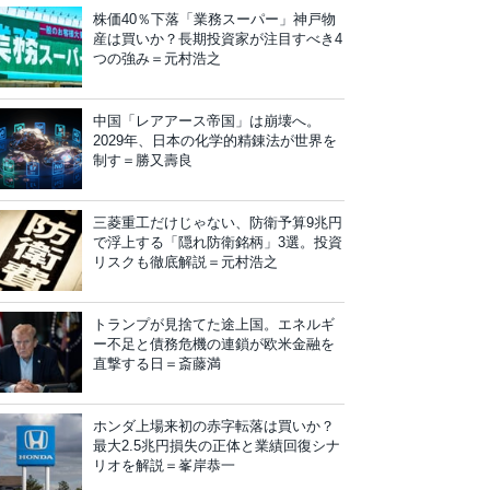
株価40％下落「業務スーパー」神戸物
産は買いか？長期投資家が注目すべき4
つの強み＝元村浩之
中国「レアアース帝国」は崩壊へ。
2029年、日本の化学的精錬法が世界を
制す＝勝又壽良
三菱重工だけじゃない、防衛予算9兆円
で浮上する「隠れ防衛銘柄」3選。投資
リスクも徹底解説＝元村浩之
トランプが見捨てた途上国。エネルギ
ー不足と債務危機の連鎖が欧米金融を
直撃する日＝斎藤満
ホンダ上場来初の赤字転落は買いか？
最大2.5兆円損失の正体と業績回復シナ
リオを解説＝峯岸恭一