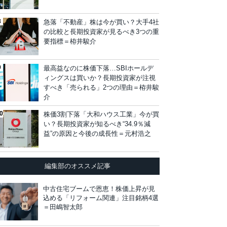
急落「不動産」株は今が買い？大手4社
の比較と長期投資家が見るべき3つの重
要指標＝栫井駿介
最高益なのに株価下落…SBIホールデ
ィングスは買いか？長期投資家が注視
すべき「売られる」2つの理由＝栫井駿
介
株価3割下落「大和ハウス工業」今が買
い？長期投資家が知るべき“34.9％減
益”の原因と今後の成長性＝元村浩之
編集部のオススメ記事
中古住宅ブームで恩恵！株価上昇が見
込める「リフォーム関連」注目銘柄4選
＝田嶋智太郎