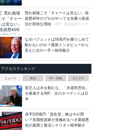
荒れ相場こそ「チャートは見ない」投
資歴40年のプロがやってる先乗り投資
法が有効な理由
（PR：株式会社カイザ
ー）
なぜバフェットは50兆円を握りしめて
動かないのか？最新インタビューから
見えた次の一手＝栫井駿介
アクセスランキング
ニュース
株式
FX・先物
ビジネス
貧乏人は水を飲むな。「水道民営化」
を推進するIMF、次のターゲットは日
本
赤字520億円「資生堂」株は今が買
い？長期投資家が見極めるべき業績悪
化の真因と復活シナリオ＝栫井駿介