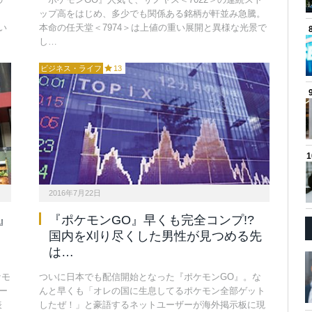
ップ高をはじめ、多少でも関係ある銘柄が軒並み急騰。
い
本命の任天堂＜7974＞は上値の重い展開と異様な光景で
し…
ビジネス・ライフ
13
2016年7月22日
』
『ポケモンGO』早くも完全コンプ!?
国内を刈り尽くした男性が見つめる先
は…
ケモ
ついに日本でも配信開始となった『ポケモンGO』。な
ー
んと早くも「オレの国に生息してるポケモン全部ゲット
表
したぜ！」と豪語するネットユーザーが海外掲示板に現