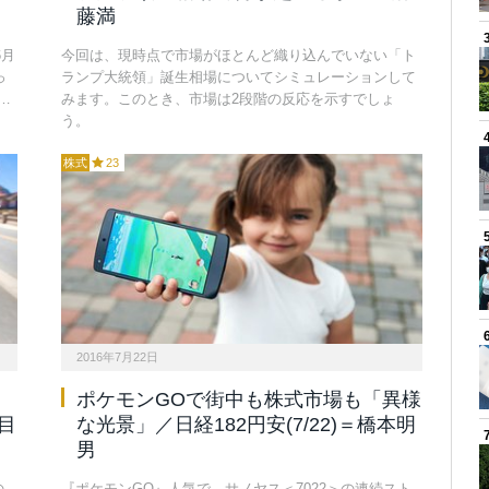
藤満
6月
今回は、現時点で市場がほとんど織り込んでいない「ト
っ
ランプ大統領」誕生相場についてシミュレーションして
…
みます。このとき、市場は2段階の反応を示すでしょ
う。
株式
23
2016年7月22日
ポケモンGOで街中も株式市場も「異様
目
な光景」／日経182円安(7/22)＝橋本明
男
の
『ポケモンGO』人気で、サノヤス＜7022＞の連続スト