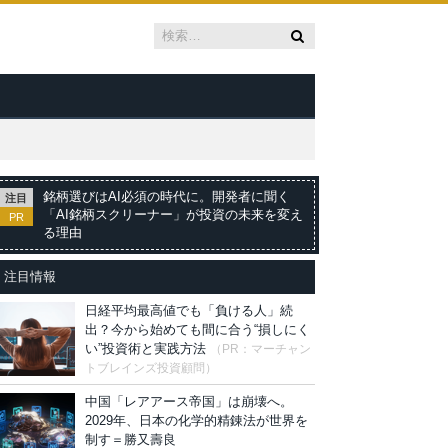
銘柄選びはAI必須の時代に。開発者に聞く
注目
「AI銘柄スクリーナー」が投資の未来を変え
PR
る理由
注目情報
日経平均最高値でも「負ける人」続
出？今から始めても間に合う“損しにく
い”投資術と実践方法
（PR：マーチャン
トブレインズ投資顧問）
中国「レアアース帝国」は崩壊へ。
2029年、日本の化学的精錬法が世界を
制す＝勝又壽良