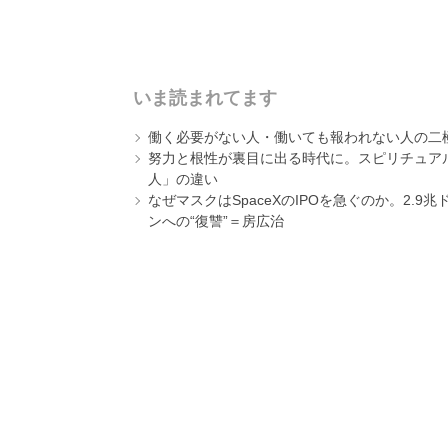
いま読まれてます
働く必要がない人・働いても報われない人の二
努力と根性が裏目に出る時代に。スピリチュアル
人」の違い
なぜマスクはSpaceXのIPOを急ぐのか。2.
ンへの“復讐”＝房広治