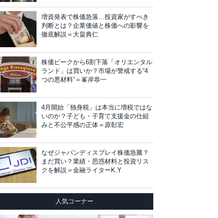
増資発表で株価急落…投資家がすべき
判断とは？企業価値と株価への影響を
徹底解説＝大畠典仁
株価ピークから6割下落「オリエンタル
ランド」は買いか？市場が警戒する“4
つの悪材料”＝峯岸恭一
4月開始「独身税」は本当に増税ではな
いのか？子ども・子育て支援金の仕組
みと不公平感の正体＝原彰宏
なぜジャパンディスプレイ株価急騰？
まだ買い？業績・思惑材料と投資リス
クを解説＝金融ライターK.Y
人気コーナー