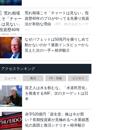
荒れ相場こそ「チャートは見ない」投
資歴40年のプロがやってる先乗り投資
法が有効な理由
（PR：株式会社カイザ
ー）
なぜバフェットは50兆円を握りしめて
動かないのか？最新インタビューから
見えた次の一手＝栫井駿介
アクセスランキング
ニュース
株式
FX・先物
ビジネス
貧乏人は水を飲むな。「水道民営化」
を推進するIMF、次のターゲットは日
本
赤字520億円「資生堂」株は今が買
い？長期投資家が見極めるべき業績悪
化の真因と復活シナリオ＝栫井駿介