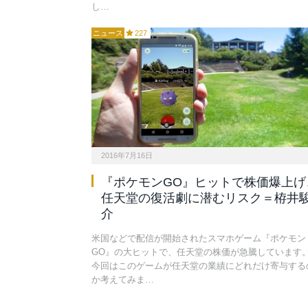
し…
ニュース
227
2016年7月16日
『ポケモンGO』ヒットで株価爆上げ
任天堂の復活劇に潜むリスク＝栫井
介
米国などで配信が開始されたスマホゲーム『ポケモン
GO』の大ヒットで、任天堂の株価が急騰しています
今回はこのゲームが任天堂の業績にどれだけ寄与する
か考えてみま…