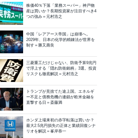
株価40％下落「業務スーパー」神戸物
産は買いか？長期投資家が注目すべき4
つの強み＝元村浩之
中国「レアアース帝国」は崩壊へ。
2029年、日本の化学的精錬法が世界を
制す＝勝又壽良
三菱重工だけじゃない、防衛予算9兆円
で浮上する「隠れ防衛銘柄」3選。投資
リスクも徹底解説＝元村浩之
トランプが見捨てた途上国。エネルギ
ー不足と債務危機の連鎖が欧米金融を
直撃する日＝斎藤満
ホンダ上場来初の赤字転落は買いか？
最大2.5兆円損失の正体と業績回復シナ
リオを解説＝峯岸恭一