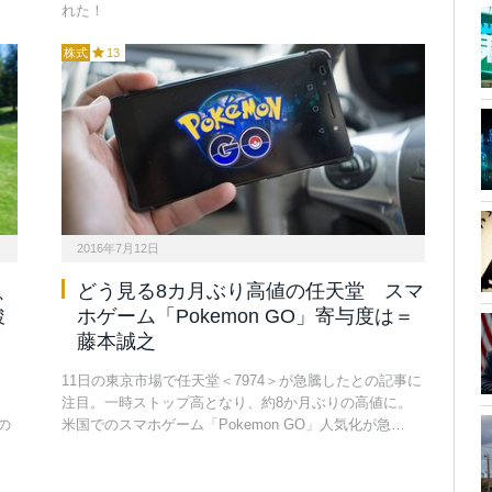
れた！
株式
13
2016年7月12日
、
どう見る8カ月ぶり高値の任天堂 スマ
駿
ホゲーム「Pokemon GO」寄与度は＝
藤本誠之
11日の東京市場で任天堂＜7974＞が急騰したとの記事に
。
注目。一時ストップ高となり、約8か月ぶりの高値に。
の
米国でのスマホゲーム「Pokemon GO」人気化が急…