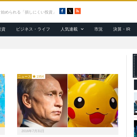
F
X
R
ぐ始められる「損しにくい投資」
a
S
c
S
投資
ビジネス・ライフ
人気連載
市況
決算・IR
e
b
o
o
k
ニュース
1954
2016年7月31日