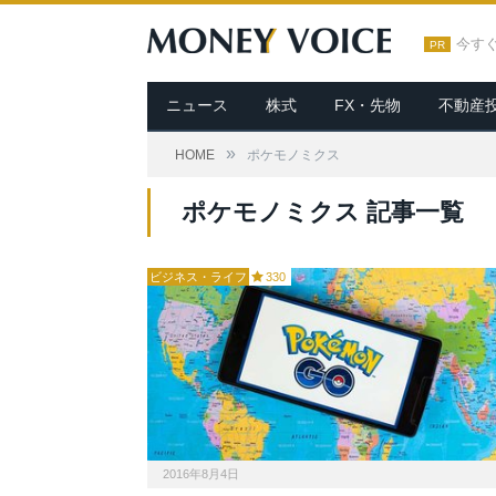
今す
PR
ニュース
株式
FX・先物
不動産
»
HOME
ポケモノミクス
ポケモノミクス 記事一覧
ビジネス・ライフ
330
2016年8月4日