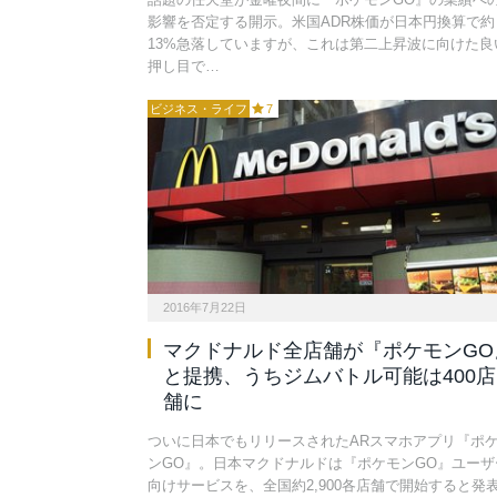
影響を否定する開示。米国ADR株価が日本円換算で約
13%急落していますが、これは第二上昇波に向けた良
押し目で…
ビジネス・ライフ
7
2016年7月22日
マクドナルド全店舗が『ポケモンGO
と提携、うちジムバトル可能は400店
舗に
ついに日本でもリリースされたARスマホアプリ『ポ
ンGO』。日本マクドナルドは『ポケモンGO』ユーザ
向けサービスを、全国約2,900各店舗で開始すると発