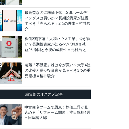
最高益なのに株価下落…SBIホールデ
ィングスは買いか？長期投資家が注視
すべき「売られる」2つの理由＝栫井駿
介
株価3割下落「大和ハウス工業」今が買
い？長期投資家が知るべき“34.9％減
益”の原因と今後の成長性＝元村浩之
急落「不動産」株は今が買い？大手4社
の比較と長期投資家が見るべき3つの重
要指標＝栫井駿介
編集部のオススメ記事
中古住宅ブームで恩恵！株価上昇が見
込める「リフォーム関連」注目銘柄4選
＝田嶋智太郎