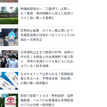
時価総額首位へ「三菱UFJ」は買い
か？業績・海外戦略から見えた投資リ
スクと追い風＝大畠典仁
世界的な猛暑…ダイキン株は買いか？
長期投資家が注視すべきリスクと3つの
強み＝元村浩之
日本国民はまるで政府のATM。給料の
半分近くを税金と社会保険料で毟り取
り、30年の失政のツケを私たちに払わ
せている＝鈴木傾城
なぜキオクシアは売られる？長期投資
家が見るべき、半導体決算「絶好調」
の裏の裏＝栫井駿介
割安で放置？トヨタ・野村総研・塩野
義製薬・ベルクの企業価値を長期投資
のプロが分析＝栫井駿介