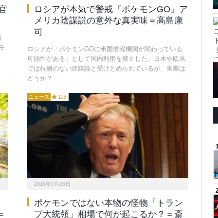
官
ロシアが本気で警戒『ポケモンGO』ア
メリカ陰謀説の意外な真実味＝高島康
司
落
モ
ロシアが「ポケモンGOに米国情報機関が関わっている
可能性がある」として国内利用を禁止した。日本や欧米
では根拠のない陰謀論と受けとめられているが、実際は
どうか？
ニュース
118
2016年7月26日
ポケモンではない本物の怪物「トラン
＝
プ大統領」相場で何が起こるか？＝斎