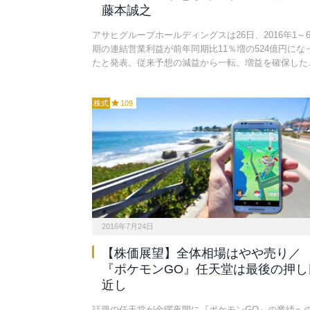
藤本誠之
アサヒグループホールディングスは26日、2016年1～
期の連結営業利益が前年同期比11％増の524億円にな
たと発表。従来予想の減益から一転、増益を確保した
株式
109
2016年7月24日
【株価展望】全体相場はやや売り／
『ポケモンGO』任天堂は最後の押し
近し
話題の任天堂が金曜夜間に『ポケモンGO』の業績へ