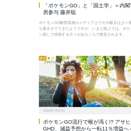
「ポケモンGO」と「国土学」＝内閣
房参与 藤井聡
ポケモンGO解禁直後のメディア上での大騒ぎは少々
ち着きがでてきたようですが、いまだ路上では、ポケ
ン探しで徘徊する方々があちこちで散見されます。
株式
10
2016年7月27日
ポケモンGO流行で喉が渇く!? アサヒ
GHD、減益予想から一転11％増益へ