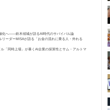
極化へ――鈴木傾城が語るAI時代のサバイバル論
リーダーMISAが語る「お金の流れに乗る人・外れる
9兆ドル「同時上場」が暴くAI企業の採算性とサム・アルトマ