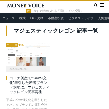
»
HOME
マジェスティックレゴン
今すぐ始められる「損しにくい投資」
PR
ニュース
株式
FX・先物
不動産投資
ビジネス・ライフ
人気連
マジェスティックレゴン 記事一覧
ニュース
32
2020年3月17日
コロナ倒産で“Kawaii文
化”牽引した若者ブラン
ド窮地に。マジェスティ
ックレゴン民事再生
平成のKawaii文化を牽引した
アパレルブランドの運営会社