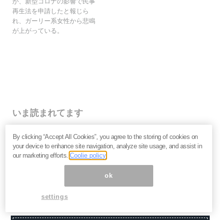
が、新型コロナの影響で民事
再生法を申請したと報じら
れ、ガーリー系女性から悲鳴
が上がっている。
いま読まれてます
株価乱高下「アドバンテスト」は買いか？AI特需の行方
By clicking “Accept All Cookies”, you agree to the storing of cookies on
と投資リスクを解説＝江口裕臣
your device to enhance site navigation, analyze site usage, and assist in
株価下落「三菱重工」今が買い？長期投資家が見るべ
our marketing efforts.
Coolie policy
き“防衛だけじゃない”強さと投資リスク＝栫井駿介
優待新設「大黒屋HD」は買いか？仕手株説をどう見る
ok
べきか、大化けの4条件を解説＝金融ライター K.Y
settings