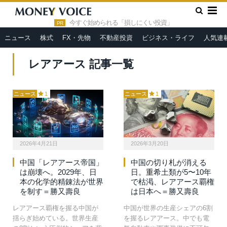
»
HOME
レアアース
今すぐ始められる「損しにくい投資」
PR
ニュース
株式
FX・先物
不動産投資
ビジネス・ライフ
人気連
レアアース 記事一覧
ニュース
1
ニュース
1
2026年4月21日
2026年3月20日
中国「レアアース帝国」
中国の切り札が消える
は崩壊へ。2029年、日
日。重希土類が5〜10年
本の化学的精錬法が世界
で枯渇、レアアース覇権
を制す＝勝又壽良
は日本へ＝勝又壽良
レアアース覇権を握る中国が
中国が世界の生産シェアの6割
揺らぎ始めている。世界生産
を握るレアアース。中でも電