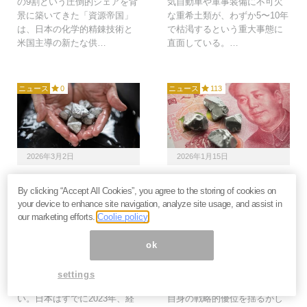
の9割という圧倒的シェアを背
気自動車や軍事装備に不可欠
景に築いてきた「資源帝国」
な重希土類が、わずか5〜10年
は、日本の化学的精錬技術と
で枯渇するという重大事態に
米国主導の新たな供…
直面している。…
ニュース
0
ニュース
113
2026年3月2日
2026年1月15日
中国の恫喝「レアアース
中国、レアアース輸出規
By clicking “Accept All Cookies”, you agree to the storing of cookies on
禁輸」を無力化。日本が
制で大誤算。日本が技術
your device to enhance site navigation, analyze site usage, and assist in
科学力と外交で資源強国
力でレアアース供給国に
our marketing efforts.
Coolie policy
へ変貌する＝勝又壽良
躍り出る＝勝又壽良
中国が日本の20社・団体への
中国が再び日本に対してレア
ok
レアアース輸出規制を発表し
アース輸出規制を発動した。
た。だが、これは「2度目の失
しかし、この一手は日本を屈
settings
策」となる公算が極めて高
服させるどころか、逆に中国
い。日本はすでに2023年、経
自身の戦略的優位を揺るがし