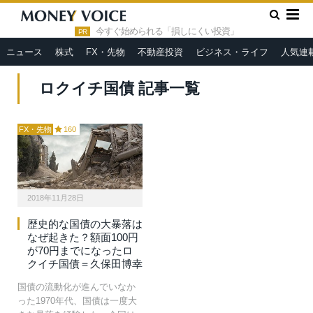
»
HOME
ロクイチ国債
今すぐ始められる「損しにくい投資」
PR
ニュース
株式
FX・先物
不動産投資
ビジネス・ライフ
人気連
ロクイチ国債 記事一覧
FX・先物
160
2018年11月28日
歴史的な国債の大暴落は
なぜ起きた？額面100円
が70円までになったロ
クイチ国債＝久保田博幸
国債の流動化が進んでいなか
った1970年代、国債は一度大