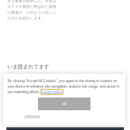
きな暴落を経験した。今回は
ロクイチ国債と呼ばれた国債
の暴落が、どのように起こっ
たのかを紹介します。
いま読まれてます
人気インジケーター徹底比較【8選】同じタイミングで
By clicking “Accept All Cookies”, you agree to the storing of cookies on
表示を見比べてみた！
your device to enhance site navigation, analyze site usage, and assist in
【円高シーズン到来？】8月相場アノマリーを徹底解
our marketing efforts.
Coolie policy
説！
「円ドルチャート」で円高円安を直感的に理解しよ
ok
う！〜TradingView魔改造マニュアル【vol.1】
settings