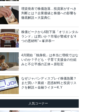
増資発表で株価急落…投資家がすべき
判断とは？企業価値と株価への影響を
徹底解説＝大畠典仁
株価ピークから6割下落「オリエンタル
ランド」は買いか？市場が警戒する“4
つの悪材料”＝峯岸恭一
4月開始「独身税」は本当に増税ではな
いのか？子ども・子育て支援金の仕組
みと不公平感の正体＝原彰宏
なぜジャパンディスプレイ株価急騰？
まだ買い？業績・思惑材料と投資リス
クを解説＝金融ライターK.Y
人気コーナー