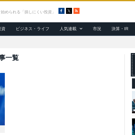
F
X
R
ぐ始められる「損しにくい投資」
a
S
c
S
投資
ビジネス・ライフ
人気連載
市況
決算・IR
e
b
o
o
k
事一覧