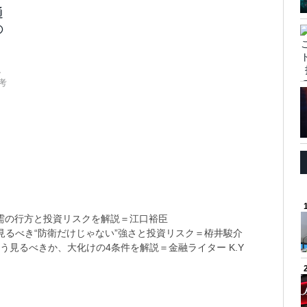
通
の
、
考
需の行方と投資リスクを解説＝江口裕臣
るべき“防衛だけじゃない”強さと投資リスク＝栫井駿介
う見るべきか、大化けの4条件を解説＝金融ライター K.Y