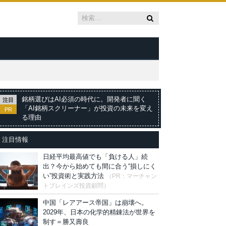
銘柄選びはAI必須の時代に。開発者に聞く
注目
「AI銘柄スクリーナー」が投資の未来を変え
PR
る理由
注目情報
日経平均最高値でも「負ける人」続
出？今から始めても間に合う“損しにく
い”投資術と実践方法
（PR：マーチャン
トブレインズ投資顧問）
中国「レアアース帝国」は崩壊へ。
2029年、日本の化学的精錬法が世界を
制す＝勝又壽良