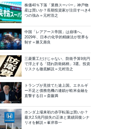
株価40％下落「業務スーパー」神戸物
産は買いか？長期投資家が注目すべき4
つの強み＝元村浩之
中国「レアアース帝国」は崩壊へ。
2029年、日本の化学的精錬法が世界を
制す＝勝又壽良
三菱重工だけじゃない、防衛予算9兆円
で浮上する「隠れ防衛銘柄」3選。投資
リスクも徹底解説＝元村浩之
トランプが見捨てた途上国。エネルギ
ー不足と債務危機の連鎖が欧米金融を
直撃する日＝斎藤満
ホンダ上場来初の赤字転落は買いか？
最大2.5兆円損失の正体と業績回復シナ
リオを解説＝峯岸恭一