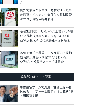
介
割安で放置？トヨタ・野村総研・塩野
義製薬・ベルクの企業価値を長期投資
のプロが分析＝栫井駿介
株価3割下落「大和ハウス工業」今が買
い？長期投資家が知るべき“34.9％減
益”の原因と今後の成長性＝元村浩之
株価下落「三菱重工」今が買い？長期
投資家が見るべき“防衛だけじゃな
い”強さと投資リスク＝栫井駿介
編集部のオススメ記事
中古住宅ブームで恩恵！株価上昇が見
込める「リフォーム関連」注目銘柄4選
＝田嶋智太郎