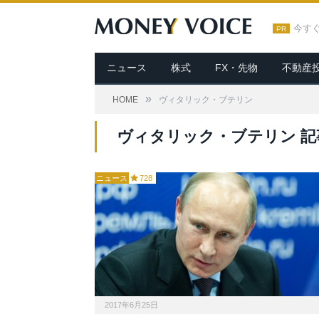
今す
PR
ニュース
株式
FX・先物
不動産
»
HOME
ヴィタリック・ブテリン
ヴィタリック・ブテリン 記
ニュース
728
2017年6月25日