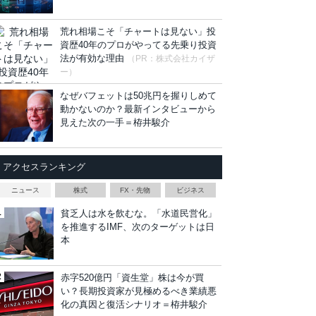
荒れ相場こそ「チャートは見ない」投
資歴40年のプロがやってる先乗り投資
法が有効な理由
（PR：株式会社カイザ
ー）
なぜバフェットは50兆円を握りしめて
動かないのか？最新インタビューから
見えた次の一手＝栫井駿介
アクセスランキング
ニュース
株式
FX・先物
ビジネス
貧乏人は水を飲むな。「水道民営化」
を推進するIMF、次のターゲットは日
本
赤字520億円「資生堂」株は今が買
い？長期投資家が見極めるべき業績悪
化の真因と復活シナリオ＝栫井駿介