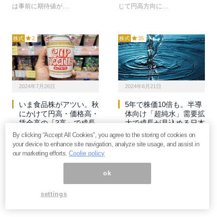
は事前に期待値が…
じて円高方向に…
株式
2
株式
35
2024年7月26日
2024年6月21日
いま食品株がアツい。秋
5年で株価10倍も。半導
にかけて円高・価格高・
体向け「超純水」需要拡
賃金高の「3高」で成長
大で成長が見込める日本
が見込める4社とは＝田
企業5社とは＝田嶋智太
By clicking “Accept All Cookies”, you agree to the storing of cookies on
嶋智太郎
郎
your device to enhance site navigation, analyze site usage, and assist in
our marketing efforts.
Coolie policy
食品や小売りといった消費関
水処理を手掛けるオルガノの
連株の多くはこれまで出遅れ
株価が5年で約10倍になった。
ok
てきた。消費関連株全体で
半導体受託生産大手、台湾積
は、実質賃金のプラス転換が
体電路製造（TSMC）の先端
settings
大きな焦点になる。市場では
品工場の水処理を一手に手掛
夏から秋にかけてプラス…
ける半導体関連…