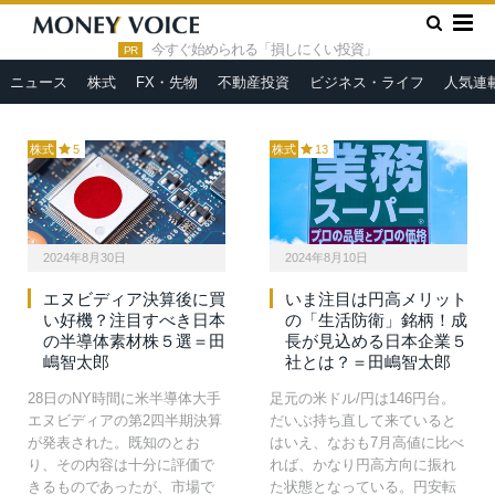
いる。いわゆる「ラピダス効
る高配当銘柄に注目したい。
»
HOME
一目均衡表
果」は様々な業種、企業に及
以下に、9月権利確定の高配当
今すぐ始められる「損しにくい投資」
PR
んでいくものと思われ、今の
銘柄のいくつかを挙げてお
うちから関連企業の収…
く。（『』田嶋智太…
ニュース
株式
FX・先物
不動産投資
ビジネス・ライフ
人気連
株式
5
株式
13
2024年8月30日
2024年8月10日
エヌビディア決算後に買
いま注目は円高メリット
い好機？注目すべき日本
の「生活防衛」銘柄！成
の半導体素材株５選＝田
長が見込める日本企業５
嶋智太郎
社とは？＝田嶋智太郎
28日のNY時間に米半導体大手
足元の米ドル/円は146円台。
エヌビディアの第2四半期決算
だいぶ持ち直して来ていると
が発表された。既知のとお
はいえ、なおも7月高値に比べ
り、その内容は十分に評価で
れば、かなり円高方向に振れ
きるものであったが、市場で
た状態となっている。円安転