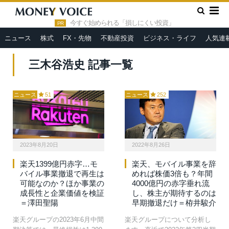
»
HOME
三木谷浩史
今すぐ始められる「損しにくい投資」
PR
ニュース
株式
FX・先物
不動産投資
ビジネス・ライフ
人気連
三木谷浩史 記事一覧
ニュース
51
ニュース
252
2023年8月20日
2022年8月26日
楽天1399億円赤字…モ
楽天、モバイル事業を辞
バイル事業撤退で再生は
めれば株価3倍も？年間
可能なのか？ほか事業の
4000億円の赤字垂れ流
成長性と企業価値を検証
し、株主が期待するのは
＝澤田聖陽
早期撤退だけ＝栫井駿介
楽天グループの2023年6月中間
楽天グループについて分析し