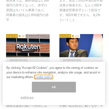
期決算では、最終損益は1,399
ます。直近で2022年第2四半期
億円の赤字となった。赤字の
決算が発表され、なんと8四半
原因はモバイル事業であり、
期連続営業赤字という状況で
同事業の損失は1,850億円の赤
す。8四半期ですから、丸2年
字…
ということ…
ニュース
20
ニュース
116
2020年2月10日
2019年9月10日
By clicking “Accept All Cookies”, you agree to the storing of cookies on
楽天、出店者負担の「送
楽天、携帯参入で価格競
your device to enhance site navigation, analyze site usage, and assist in
料一律無料」は独禁法違
争は起きるか？３社独占
our marketing efforts.
Coolie policy
反なのか。公取委の立入
の馴れ合い業界と三木谷
検査に賛否両論
社長の誤算＝原彰宏
ok
楽天が楽天市場の出店者負担
楽天は携帯事業に本格参入時
で実施するとしている「送料
期を2020年春と延期しまし
settings
一律無料」問題で、公取委が
た。高額違約金廃止など業界
独禁法違反の疑いで同社に立
が囲い込み防止に動くなか、3